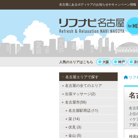
名古屋にあるボディケアのお知らせやキャンペーン情報
人気のエリアはこちら
大阪
神戸
京
名古屋エリアで探す
リフ
名古屋の全てのエリア
名
出張マッサージ(2)
名古屋市(56)
名古
名古屋駅周辺 (11)
上位
栄 (14)
ィケ
ア探
伏見 (3)
金山 (5)
検索