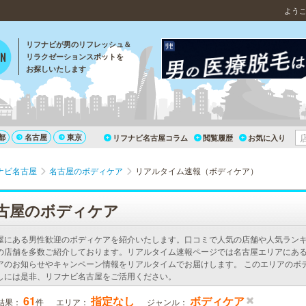
よう
リフナビが男のリフレッシュ＆
リラクゼーションスポットを
お探しいたします
都
名古屋
東京
リフナビ名古屋コラム
閲覧履歴
お気に入り
ナビ名古屋
名古屋のボディケア
リアルタイム速報（ボディケア）
古屋のボディケア
屋にある男性歓迎のボディケアを紹介いたします。口コミで人気の店舗や人気ラン
の店舗を多数ご紹介しております。リアルタイム速報ページでは名古屋エリアにあ
アのお知らせやキャンペーン情報をリアルタイムでお届けします。 このエリアのボ
しには是非、リフナビ名古屋をご活用ください。
61
指定なし
ボディケア
結果：
件
エリア：
ジャンル：