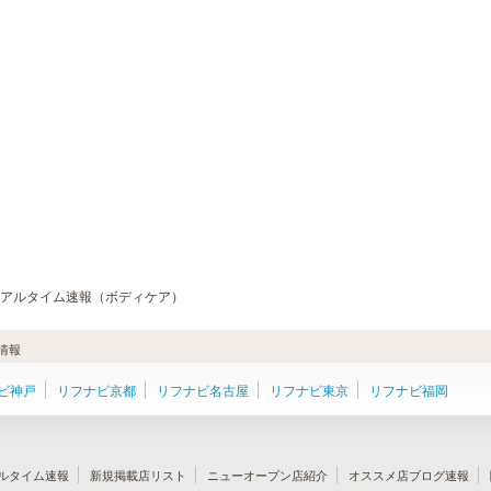
アルタイム速報（ボディケア）
情報
ビ神戸
リフナビ京都
リフナビ名古屋
リフナビ東京
リフナビ福岡
ルタイム速報
新規掲載店リスト
ニューオープン店紹介
オススメ店ブログ速報