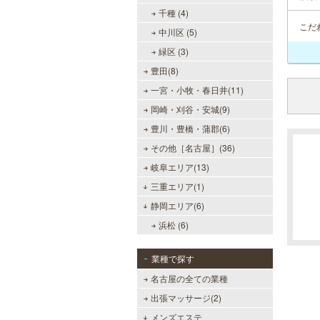
千種 (4)
こだ
中川区 (5)
緑区 (3)
豊田(8)
一宮・小牧・春日井(11)
岡崎・刈谷・安城(9)
豊川・豊橋・蒲郡(6)
その他［名古屋］(36)
岐阜エリア(13)
三重エリア(1)
静岡エリア(6)
浜松 (6)
業種で探す
名古屋の全ての業種
出張マッサージ(2)
メンズエステ