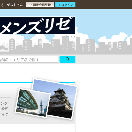
こそ、
さん
ゲスト
新規会員登録
ログイン
キング
るボデ
ディケ