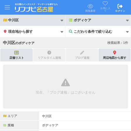
名古屋のメンズエステ・マッサージを探すなら
お気に入
り
閲覧履歴
ログイン
中川区
ボディケア
現在地から探す
こだわり条件で絞り込む
こだわり条件で絞り込む
中川区
検索結果 :
1
件
の
ボディケア
店舗リスト
リアルタイム速報
ブログ速報
周辺地図から探す
21時以降も受付
24時以降も受付
初回割引あり
リピーター割引あり
現在、「ブログ速報」はございません
団体割引
ポイントカード有
キャッシュレス決済OK
領収証発行可
エリア
中川区
2名様歓迎
団体様歓迎
業種
ボディケア