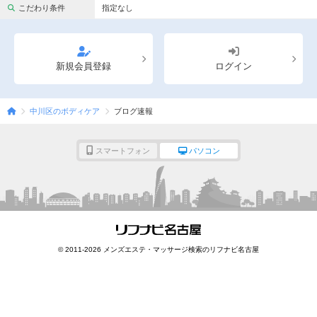
完全個室
半個室あり
こだわり条件
指定なし
ペアルームあり
シャワー室完備
フットバスあり
岩盤浴あり
新規会員登録
ログイン
専用駐車場あり
有資格者在籍
中川区のボディケア
ブログ速報
日本人スタッフのみ
女性スタッフのみ
スタッフ指名可
Ｗセラピスト
スマートフォン
パソコン
駅から徒歩5分以内
こだわり条件を変更
閉じる
© 2011-2026 メンズエステ・マッサージ検索のリフナビ名古屋