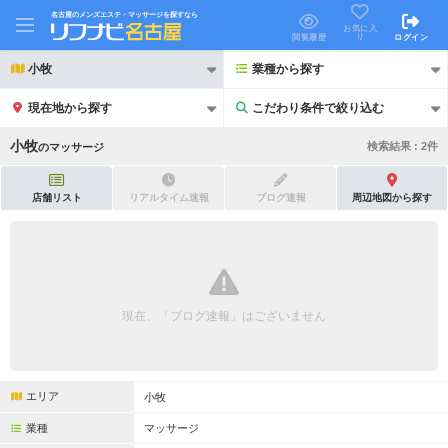
名古屋のメンズエステ・マッサージを探すなら
お気に入
り
閲覧履歴
ログイン
小牧
業種から探す
現在地から探す
こだわり条件で絞り込む
こだわり条件で絞り込む
小牧
検索結果 :
2
件
の
マッサージ
店舗リスト
リアルタイム速報
ブログ速報
周辺地図から探す
21時以降も受付
24時以降も受付
初回割引あり
リピーター割引あり
現在、「ブログ速報」はございません
団体割引
ポイントカード有
キャッシュレス決済OK
領収証発行可
エリア
小牧
2名様歓迎
団体様歓迎
業種
マッサージ