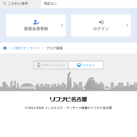
完全個室
半個室あり
こだわり条件
指定なし
ペアルームあり
シャワー室完備
フットバスあり
岩盤浴あり
新規会員登録
ログイン
専用駐車場あり
有資格者在籍
小牧のマッサージ
ブログ速報
日本人スタッフのみ
女性スタッフのみ
スタッフ指名可
Ｗセラピスト
スマートフォン
パソコン
駅から徒歩5分以内
こだわり条件を変更
閉じる
© 2011-2026 メンズエステ・マッサージ検索のリフナビ名古屋