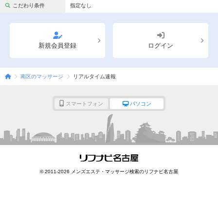
完全個室
半個室あり
こだわり条件
指定なし
ペアルームあり
シャワー室完備
フットバスあり
岩盤浴あり
新規会員登録
ログイン
専用駐車場あり
有資格者在籍
南区のマッサージ
リアルタイム速報
日本人スタッフのみ
女性スタッフのみ
スタッフ指名可
Ｗセラピスト
スマートフォン
パソコン
駅から徒歩5分以内
こだわり条件を変更
閉じる
© 2011-2026 メンズエステ・マッサージ検索のリフナビ名古屋