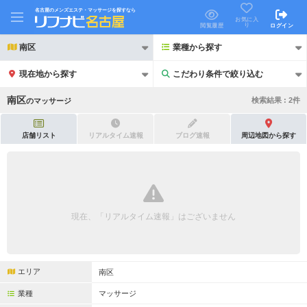
名古屋のメンズエステ・マッサージを探すなら
お気に入
り
閲覧履歴
ログイン
南区
業種から探す
現在地から探す
こだわり条件で絞り込む
こだわり条件で絞り込む
南区
検索結果 :
2
件
の
マッサージ
店舗リスト
リアルタイム速報
ブログ速報
周辺地図から探す
21時以降も受付
24時以降も受付
初回割引あり
リピーター割引あり
現在、「リアルタイム速報」はございません
団体割引
ポイントカード有
キャッシュレス決済OK
領収証発行可
エリア
南区
2名様歓迎
団体様歓迎
業種
マッサージ