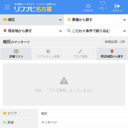
名古屋のメンズエステ・マッサージを探すなら
お気に入
り
閲覧履歴
ログイン
南区
業種から探す
現在地から探す
こだわり条件で絞り込む
こだわり条件で絞り込む
南区
検索結果 :
2
件
の
マッサージ
店舗リスト
リアルタイム速報
ブログ速報
周辺地図から探す
21時以降も受付
24時以降も受付
初回割引あり
リピーター割引あり
現在、「ブログ速報」はございません
団体割引
ポイントカード有
キャッシュレス決済OK
領収証発行可
エリア
南区
2名様歓迎
団体様歓迎
業種
マッサージ