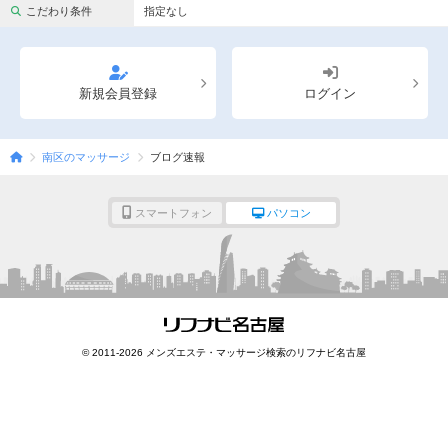
完全個室
半個室あり
こだわり条件
指定なし
ペアルームあり
シャワー室完備
フットバスあり
岩盤浴あり
新規会員登録
ログイン
専用駐車場あり
有資格者在籍
南区のマッサージ
ブログ速報
日本人スタッフのみ
女性スタッフのみ
スタッフ指名可
Ｗセラピスト
スマートフォン
パソコン
駅から徒歩5分以内
こだわり条件を変更
閉じる
© 2011-2026 メンズエステ・マッサージ検索のリフナビ名古屋