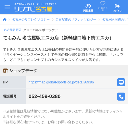
名古屋のメンズエステ・マッサージを探すなら
お気に入
り
閲覧履歴
ログイン
名古屋のリフレクソロジー
名古屋市のリフレクソロジー
名古屋駅周辺のリ
名古屋駅周辺
グローバルスポーツケア
てもみん 名古屋駅エスカ店（新幹線口地下街エスカ）
てもみん 名古屋駅エスカ店は毎日の時間を効率的に使いたい方が気軽に通える
リラクゼーションスペースとして全国の都心部や駅前を中心に展開。「いつで
も・どこでも」がコンセプトのカジュアルスタイルが人気です。
ショップデータ
HP
https://map.global-sports.co.jp/detail/6930/
052-459-0380
電話番号
※店舗情報は最新情報ではない可能性がございます。最新の情報はオフィシャ
ルサイトをご確認ください。
※詳細な所在地については、お店にお問い合わせください。