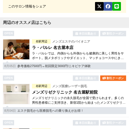
このサロン情報をシェア
周辺のオススメ店はこちら
OPEN
本日出勤あり
割引クーポン
名駅周辺
メンズエステのパイオニア
ラ・パルレ 名古屋本店
ラ・パルレでは、内側からも外側からも健康的に美しく男性をサ
ポート。脱メタボリックやダイエット、マッチョコースやにきび
内外コース、アロマトリートメント等多彩なメニューをご用意。
8月05日
参考価格27500円→初回限定3000円!ニキビケア体験
お得な体験コースも多数！
OPEN
本日出勤あり
割引クーポン
名駅周辺
メンズ医療レーザー脱毛
メンズリゼクリニック 名古屋駅前院
メンズリゼクリニックの永久脱毛が全国で受けられます。多くの
男性患者様にご支持頂き、新宿1院から始まったメンズリゼクリニ
ックが、現在では提携院含め全国10院を展開するクリニックにな
8月04日
エステ脱毛から医療脱毛への乗り換えがお得！
りました。
OPEN
本日出勤あり
割引クーポン