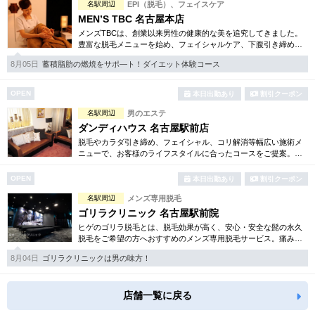
名駅周辺
EPI（脱毛）、フェイスケア
MEN’S TBC 名古屋本店
メンズTBCは、創業以来男性の健康的な美を追究してきました。
豊富な脱毛メニューを始め、フェイシャルケア、下腹引き締め
等、各種お得な体験コースを取り揃えています。選べる種類の多
8月05日
蓄積脂肪の燃焼をサポ―ト！ダイエット体験コース
さで初めての方も安心です。
OPEN
本日出勤あり
割引クーポン
名駅周辺
男のエステ
ダンディハウス 名古屋駅前店
脱毛やカラダ引き締め、フェイシャル、コリ解消等幅広い施術メ
ニューで、お客様のライフスタイルに合ったコースをご提案。各
種お得な体験コースもご用意しています。毎年1万人以上の方がそ
の効果を実感しています。
OPEN
本日出勤あり
割引クーポン
名駅周辺
メンズ専用脱毛
ゴリラクリニック 名古屋駅前院
ヒゲのゴリラ脱毛とは、脱毛効果が高く、安心・安全な髭の永久
脱毛をご希望の方へおすすめのメンズ専用脱毛サービス。痛みに
弱い方には医療用麻酔を3種ご用意、医療認可の脱毛機のみを使
8月04日
ゴリラクリニックは男の味方！
用。スキンケアも万全です。
店舗一覧に戻る