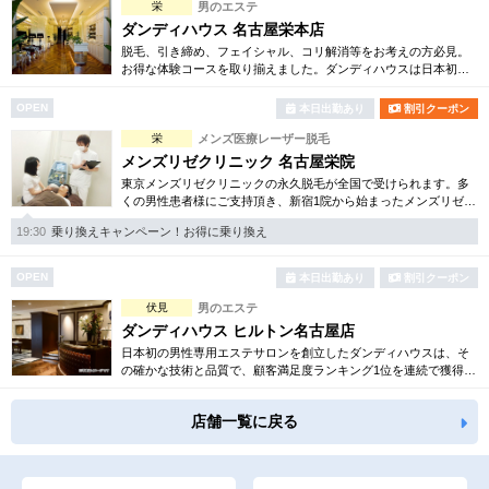
栄
男のエステ
ダンディハウス 名古屋栄本店
脱毛、引き締め、フェイシャル、コリ解消等をお考えの方必見。
お得な体験コースを取り揃えました。ダンディハウスは日本初の
男性専用エステサロンとして誕生。毎年1万人以上の方が効果を実
感しています。
OPEN
本日出勤あり
割引クーポン
栄
メンズ医療レーザー脱毛
メンズリゼクリニック 名古屋栄院
東京メンズリゼクリニックの永久脱毛が全国で受けられます。多
くの男性患者様にご支持頂き、新宿1院から始まったメンズリゼク
リニックが、現在では提携院含め全国10院を展開するクリニック
19:30
乗り換えキャンペーン！お得に乗り換え
になりました。
OPEN
本日出勤あり
割引クーポン
伏見
男のエステ
ダンディハウス ヒルトン名古屋店
日本初の男性専用エステサロンを創立したダンディハウスは、そ
の確かな技術と品質で、顧客満足度ランキング1位を連続で獲得。
引き締め、脱毛、フェイシャル、コリ解消等お得な体験コースを
多数ご用意しております。
店舗一覧に戻る