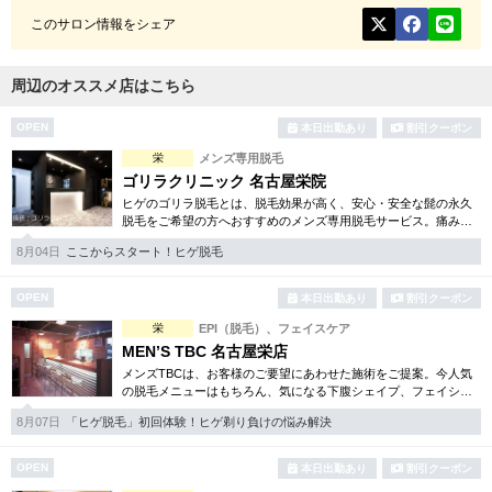
このサロン情報をシェア
周辺のオススメ店はこちら
OPEN
本日出勤あり
割引クーポン
栄
メンズ専用脱毛
ゴリラクリニック 名古屋栄院
ヒゲのゴリラ脱毛とは、脱毛効果が高く、安心・安全な髭の永久
脱毛をご希望の方へおすすめのメンズ専用脱毛サービス。痛みに
弱い方には医療用麻酔を3種ご用意、医療認可の脱毛機のみを使
8月04日
ここからスタート！ヒゲ脱毛
用。スキンケアも万全です。
OPEN
本日出勤あり
割引クーポン
栄
EPI（脱毛）、フェイスケア
MEN’S TBC 名古屋栄店
メンズTBCは、お客様のご要望にあわせた施術をご提案。今人気
の脱毛メニューはもちろん、気になる下腹シェイプ、フェイシャ
ルケア等初めての方でも安心のお得な体験コースを各種揃えてい
8月07日
「ヒゲ脱毛」初回体験！ヒゲ剃り負けの悩み解決
ます。まずはご体験下さい。
OPEN
本日出勤あり
割引クーポン