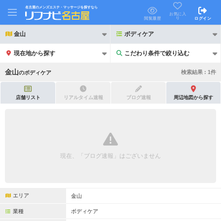
名古屋のメンズエステ・マッサージを探すなら
お気に入
り
閲覧履歴
ログイン
金山
ボディケア
現在地から探す
こだわり条件で絞り込む
こだわり条件で絞り込む
金山
検索結果 :
1
件
の
ボディケア
店舗リスト
リアルタイム速報
ブログ速報
周辺地図から探す
21時以降も受付
24時以降も受付
初回割引あり
リピーター割引あり
現在、「ブログ速報」はございません
団体割引
ポイントカード有
キャッシュレス決済OK
領収証発行可
エリア
金山
2名様歓迎
団体様歓迎
業種
ボディケア