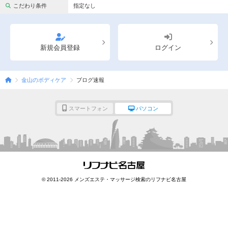
完全個室
半個室あり
こだわり条件
指定なし
ペアルームあり
シャワー室完備
フットバスあり
岩盤浴あり
新規会員登録
ログイン
専用駐車場あり
有資格者在籍
金山のボディケア
ブログ速報
日本人スタッフのみ
女性スタッフのみ
スタッフ指名可
Ｗセラピスト
スマートフォン
パソコン
駅から徒歩5分以内
こだわり条件を変更
閉じる
© 2011-2026 メンズエステ・マッサージ検索のリフナビ名古屋