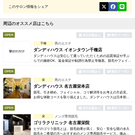
このサロン情報をシェア
周辺のオススメ店はこちら
OPEN
本日出勤あり
割引クーポン
千種
男のエステ
ダンディハウス イオンタウン千種店
ダンディハウスは安心して通っていただくための品質保証や手ぶ
らでの施術OK、返金保証や勧誘行為禁止等徹底。脱毛やフェイシ
ャル、引き締め、コリ解消等豊富でお得な体験コースも多数ご用
意しております。
OPEN
本日出勤あり
割引クーポン
栄
男のエステ
ダンディハウス 名古屋栄本店
脱毛、引き締め、フェイシャル、コリ解消等をお考えの方必見。
お得な体験コースを取り揃えました。ダンディハウスは日本初の
男性専用エステサロンとして誕生。毎年1万人以上の方が効果を実
感しています。
OPEN
本日出勤あり
割引クーポン
栄
メンズ専用脱毛
ゴリラクリニック 名古屋栄院
ヒゲのゴリラ脱毛とは、脱毛効果が高く、安心・安全な髭の永久
脱毛をご希望の方へおすすめのメンズ専用脱毛サービス。痛みに