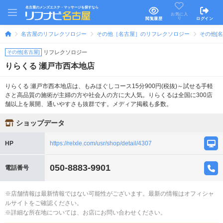
名古屋のメンズエステ・マッサージを探すなら
お気に入
り
閲覧履歴
ログイン
名古屋のリフレクソロジー
その他［名古屋］のリフレクソロジー
その他[
その他[名古屋]
リフレクソロジー
りらくる 瀬戸市西本地店
りらくる 瀬戸市西本地店は、もみほぐしコース15分900円(税抜)～試せる手軽
さと高品質の施術が主婦の方や社会人の方に大人気。りらくるは全国に300店
舗以上を展開、通いやすさも抜群です。メディア掲載も多数。
ショップデータ
HP
https://relxle.com/usr/shop/detail/4307
050-8883-9901
電話番号
※店舗情報は最新情報ではない可能性がございます。最新の情報はオフィシャ
ルサイトをご確認ください。
※詳細な所在地については、お店にお問い合わせください。