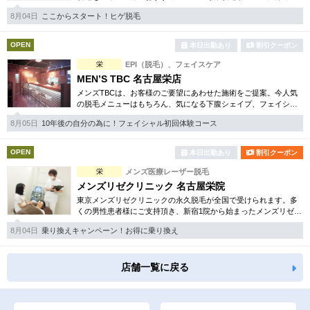
弱い方には医療用麻酔を3種ご用意、医療認可の脱毛機のみを使
8月04日
ここからスタート！ヒゲ脱毛
用。スキンケアも万全です。
OPEN
本日出勤あり
割引クーポン
栄
EPI（脱毛）、フェイスケア
MEN’S TBC 名古屋栄店
メンズTBCは、お客様のご要望にあわせた施術をご提案。今人気
の脱毛メニューはもちろん、気になる下腹シェイプ、フェイシャ
ルケア等初めての方でも安心のお得な体験コースを各種揃えてい
8月05日
10年後の自分の為に！フェイシャル初回体験コース
ます。まずはご体験下さい。
OPEN
本日出勤あり
割引クーポン
栄
メンズ医療レーザー脱毛
メンズリゼクリニック 名古屋栄院
東京メンズリゼクリニックの永久脱毛が全国で受けられます。多
くの男性患者様にご支持頂き、新宿1院から始まったメンズリゼク
リニックが、現在では提携院含め全国10院を展開するクリニック
8月04日
乗り換えキャンペーン！お得に乗り換え
になりました。
店舗一覧に戻る