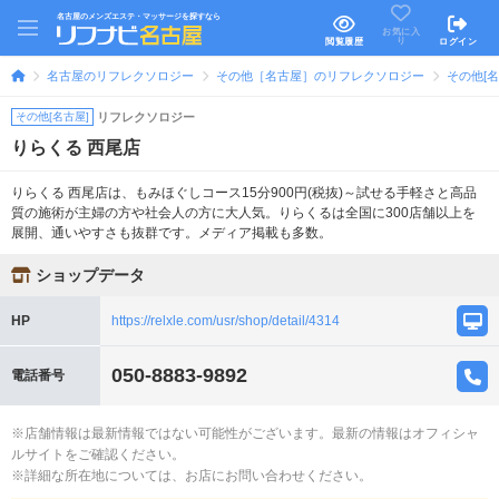
名古屋のメンズエステ・マッサージを探すなら
お気に入
り
閲覧履歴
ログイン
名古屋のリフレクソロジー
その他［名古屋］のリフレクソロジー
その他[
その他[名古屋]
リフレクソロジー
りらくる 西尾店
りらくる 西尾店は、もみほぐしコース15分900円(税抜)～試せる手軽さと高品
質の施術が主婦の方や社会人の方に大人気。りらくるは全国に300店舗以上を
展開、通いやすさも抜群です。メディア掲載も多数。
ショップデータ
HP
https://relxle.com/usr/shop/detail/4314
050-8883-9892
電話番号
※店舗情報は最新情報ではない可能性がございます。最新の情報はオフィシャ
ルサイトをご確認ください。
※詳細な所在地については、お店にお問い合わせください。