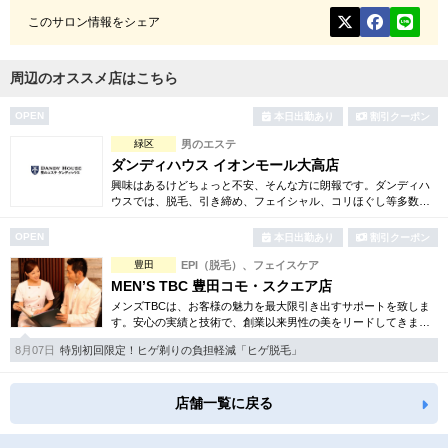
このサロン情報をシェア
周辺のオススメ店はこちら
OPEN
本日出勤あり
割引クーポン
緑区
男のエステ
ダンディハウス イオンモール大高店
興味はあるけどちょっと不安、そんな方に朗報です。ダンディハ
ウスでは、脱毛、引き締め、フェイシャル、コリほぐし等多数の
お得な体験コースをご用意。確かな技術で毎年1万人以上の方がそ
の効果を実感しています。
OPEN
本日出勤あり
割引クーポン
豊田
EPI（脱毛）、フェイスケア
MEN’S TBC 豊田コモ・スクエア店
メンズTBCは、お客様の魅力を最大限引き出すサポートを致しま
す。安心の実績と技術で、創業以来男性の美をリードしてきまし
た。人気のメンズ脱毛をはじめ、フェイシャルケア、引き締め等
8月07日
特別初回限定！ヒゲ剃りの負担軽減「ヒゲ脱毛」
お得な体験コースも多数。
店舗一覧に戻る