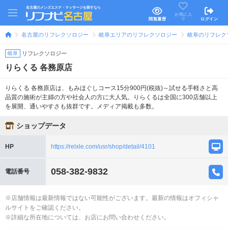
名古屋のメンズエステ・マッサージを探すなら
お気に入
り
閲覧履歴
ログイン
名古屋のリフレクソロジー
岐阜エリアのリフレクソロジー
岐阜のリフレク
岐阜
リフレクソロジー
りらくる 各務原店
りらくる 各務原店は、もみほぐしコース15分900円(税抜)～試せる手軽さと高
品質の施術が主婦の方や社会人の方に大人気。りらくるは全国に300店舗以上
を展開、通いやすさも抜群です。メディア掲載も多数。
ショップデータ
HP
https://relxle.com/usr/shop/detail/4101
058-382-9832
電話番号
※店舗情報は最新情報ではない可能性がございます。最新の情報はオフィシャ
ルサイトをご確認ください。
※詳細な所在地については、お店にお問い合わせください。