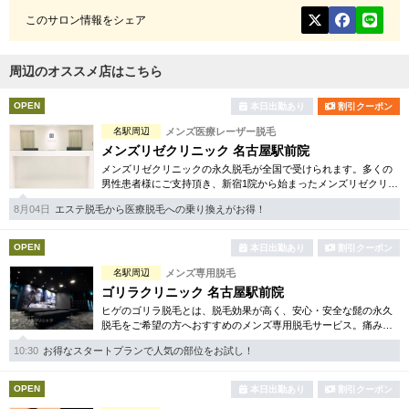
このサロン情報をシェア
周辺のオススメ店はこちら
OPEN
本日出勤あり
割引クーポン
名駅周辺
メンズ医療レーザー脱毛
メンズリゼクリニック 名古屋駅前院
メンズリゼクリニックの永久脱毛が全国で受けられます。多くの
男性患者様にご支持頂き、新宿1院から始まったメンズリゼクリニ
ックが、現在では提携院含め全国10院を展開するクリニックにな
8月04日
エステ脱毛から医療脱毛への乗り換えがお得！
りました。
OPEN
本日出勤あり
割引クーポン
名駅周辺
メンズ専用脱毛
ゴリラクリニック 名古屋駅前院
ヒゲのゴリラ脱毛とは、脱毛効果が高く、安心・安全な髭の永久
脱毛をご希望の方へおすすめのメンズ専用脱毛サービス。痛みに
弱い方には医療用麻酔を3種ご用意、医療認可の脱毛機のみを使
10:30
お得なスタートプランで人気の部位をお試し！
用。スキンケアも万全です。
OPEN
本日出勤あり
割引クーポン