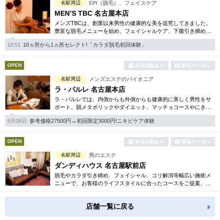
名駅周辺
EPI（脱毛）、フェイスケア
MEN’S TBC 名古屋本店
メンズTBCは、創業以来男性の健康的な美を追究してきました。
豊富な脱毛メニューを始め、フェイシャルケア、下腹引き締め
等、各種お得な体験コースを取り揃えています。選べる種類の多
10:51
10ヵ所から1ヵ所セレクト!「カラダ脱毛初回体験」
さで初めての方も安心です。
OPEN
本日出勤あり
割引クーポン
名駅周辺
メンズエステのパイオニア
ラ・パルレ 名古屋本店
ラ・パルレでは、内側からも外側からも健康的に美しく男性をサ
ポート。脱メタボリックやダイエット、マッチョコースやにきび
内外コース、アロマトリートメント等多彩なメニューをご用意。
8月06日
参考価格27500円→初回限定3000円!ニキビケア体験
お得な体験コースも多数！
OPEN
本日出勤あり
割引クーポン
名駅周辺
男のエステ
ダンディハウス 名古屋駅前店
脱毛やカラダ引き締め、フェイシャル、コリ解消等幅広い施術メ
ニューで、お客様のライフスタイルに合ったコースをご提案。各
種お得な体験コースもご用意しています。毎年1万人以上の方がそ
の効果を実感しています。
店舗一覧に戻る