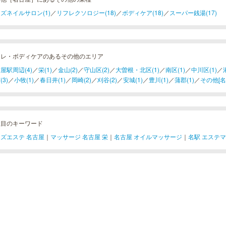
ズネイルサロン(1)
／
リフレクソロジー(18)
／
ボディケア(18)
／
スーパー銭湯(17)
フレ・ボディケアのあるその他のエリア
屋駅周辺(4)
／
栄(1)
／
金山(2)
／
守山区(2)
／
大曽根・北区(1)
／
南区(1)
／
中川区(1)
／
(3)
／
小牧(1)
／
春日井(1)
／
岡崎(2)
／
刈谷(2)
／
安城(1)
／
豊川(1)
／
蒲郡(1)
／
その他[名古
注目のキーワード
ズエステ 名古屋
｜
マッサージ 名古屋 栄
｜
名古屋 オイルマッサージ
｜
名駅 エステ