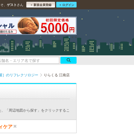
こそ、
さん
ゲスト
新規会員登録
ログイン
屋］のリフレクソロジー
りらくる 江南店
た、「周辺地図から探す」をクリックするこ
ィケア