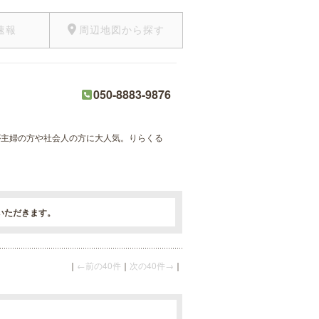
速報
周辺地図から探す
050-8883-9876
術が主婦の方や社会人の方に大人気。りらくる
いただきます。
｜
←前の40件
｜
次の40件→
｜