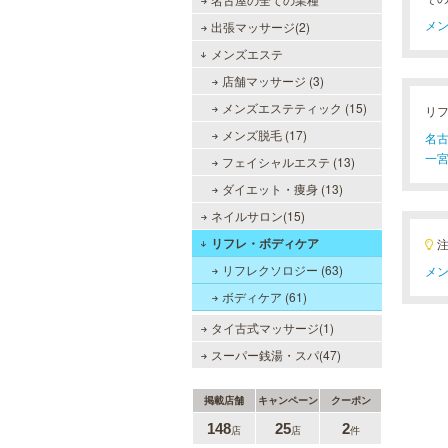
メン
出張マッサージ(2)
メンズエステ
店舗マッサージ (3)
メンズエステティック (15)
リ
メンズ脱毛 (17)
名古
一宮
フェイシャルエステ (13)
ダイエット・痩身 (13)
ネイルサロン(15)
リフレ・ボディケア
リフレクソロジー (63)
メン
ボディケア (61)
タイ古式マッサージ(1)
スーパー銭湯・スパ(47)
掲載店舗
キャンペーン
クーポン
148
25
2
店
店
件