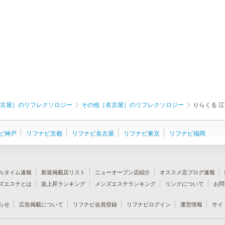
古屋］のリフレクソロジー
その他［名古屋］のリフレクソロジー
りらくる 
ビ神戸
リフナビ京都
リフナビ名古屋
リフナビ東京
リフナビ福岡
ルタイム速報
新規掲載店リスト
ニューオープン店紹介
オススメ店ブログ速報
ズエステとは
急上昇ランキング
メンズエステランキング
リンクについて
お問
らせ
広告掲載について
リフナビ会員登録
リフナビログイン
運営情報
サイ