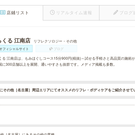
店鋪リスト
リアルタイム速報
ブログ
らくる 江南店
リフレクソロジー・その他
オフィシャルサイト
ブログ
くる 江南店は、もみほぐしコース15分900円(税抜)～試せる手軽さと高品質の施
国に300店舗以上を展開、通いやすさも抜群です。メディア掲載も多数。
にその他［名古屋］周辺エリアにてオススメのリフレ・ボディケアをご紹介させて
の他［名古屋］にあるその他の業種