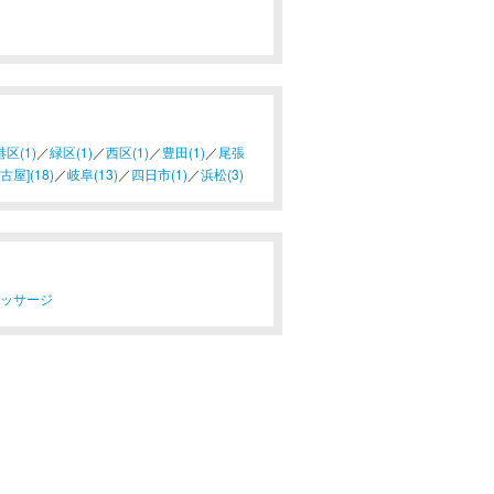
港区(1)
／
緑区(1)
／
西区(1)
／
豊田(1)
／
尾張
屋](18)
／
岐阜(13)
／
四日市(1)
／
浜松(3)
マッサージ