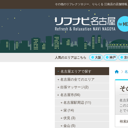
その他のリフレクソロジー、りらくる 江南店の店舗情報
人気のエリアはこちら
大阪
神戸
京
名古屋エリアで探す
名
名古屋の全てのエリア
そ
出張マッサージ(2)
名古屋市(56)
名古
名古屋駅周辺 (11)
この
栄 (14)
とで
伏見 (3)
検索
金山 (5)