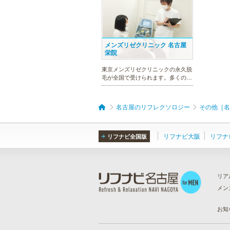
体験コースを取り揃えています。選
べる種類の多さで初めての方も安心
です。
メンズリゼクリニック 名古屋
栄院
東京メンズリゼクリニックの永久脱
毛が全国で受けられます。多くの男
性患者様にご支持頂き、新宿1院か
ら始まったメンズリゼクリニック
が、現在では提携院含め全国10院を
名古屋のリフレクソロジー
その他［名
展開するクリニックになりました。
リフナビ大阪
リフナ
リフナビ全国版
ラ・パルレ 名古屋本店
ラ・パルレでは、内側からも外側か
リア
らも健康的に美しく男性をサポー
ト。脱メタボリックやダイエット、
メン
マッチョコースやにきび内外コー
ら
）
ス、アロマトリートメント等多彩な
お知
メニューをご用意。お得な体験コー
スも多数！