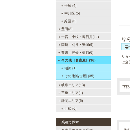
千種 (4)
中川区 (5)
緑区 (3)
豊田(8)
一宮・小牧・春日井(11)
り
岡崎・刈谷・安城(9)
豊川・豊橋・蒲郡(6)
りら
その他［名古屋］(36)
は全
稲沢 (1)
その他[名古屋] (35)
岐阜エリア(13)
下記
三重エリア(1)
静岡エリア(6)
浜松 (6)
業種で探す
そ
名古屋の全ての業種