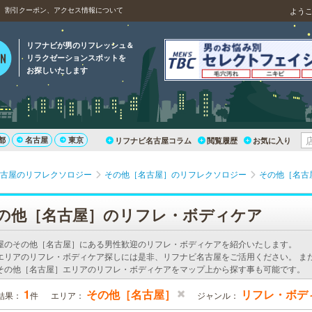
、割引クーポン、アクセス情報について
よう
リフナビが男のリフレッシュ＆
リラクゼーションスポットを
お探しいたします
都
名古屋
東京
リフナビ名古屋コラム
閲覧履歴
お気に入り
古屋のリフレクソロジー
その他［名古屋］のリフレクソロジー
その他［名古
の他［名古屋］のリフレ・ボディケア
屋のその他［名古屋］にある男性歓迎のリフレ・ボディケアを紹介いたします。
エリアのリフレ・ボディケア探しには是非、リフナビ名古屋をご活用ください。 ま
その他［名古屋］エリアのリフレ・ボディケアをマップ上から探す事も可能です。
1
その他［名古屋］
リフレ・ボデ
結果：
件
エリア：
ジャンル：