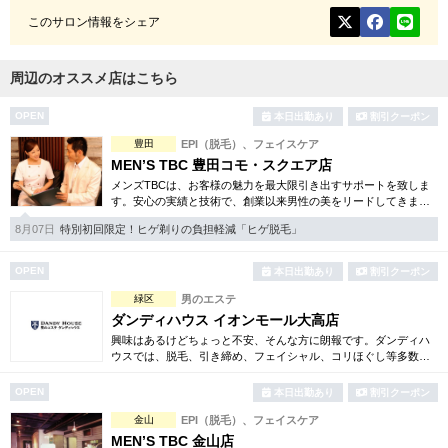
このサロン情報をシェア
周辺のオススメ店はこちら
OPEN
本日出勤あり
割引クーポン
豊田
EPI（脱毛）、フェイスケア
MEN’S TBC 豊田コモ・スクエア店
メンズTBCは、お客様の魅力を最大限引き出すサポートを致しま
す。安心の実績と技術で、創業以来男性の美をリードしてきまし
た。人気のメンズ脱毛をはじめ、フェイシャルケア、引き締め等
8月07日
特別初回限定！ヒゲ剃りの負担軽減「ヒゲ脱毛」
お得な体験コースも多数。
OPEN
本日出勤あり
割引クーポン
緑区
男のエステ
ダンディハウス イオンモール大高店
興味はあるけどちょっと不安、そんな方に朗報です。ダンディハ
ウスでは、脱毛、引き締め、フェイシャル、コリほぐし等多数の
お得な体験コースをご用意。確かな技術で毎年1万人以上の方がそ
の効果を実感しています。
OPEN
本日出勤あり
割引クーポン
金山
EPI（脱毛）、フェイスケア
MEN’S TBC 金山店