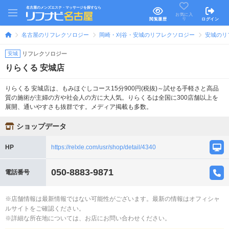
名古屋のメンズエステ・マッサージを探すなら
お気に入
り
閲覧履歴
ログイン
名古屋のリフレクソロジー
岡崎・刈谷・安城のリフレクソロジー
安城のリ
安城
リフレクソロジー
りらくる 安城店
りらくる 安城店は、もみほぐしコース15分900円(税抜)～試せる手軽さと高品
質の施術が主婦の方や社会人の方に大人気。りらくるは全国に300店舗以上を
展開、通いやすさも抜群です。メディア掲載も多数。
ショップデータ
HP
https://relxle.com/usr/shop/detail/4340
050-8883-9871
電話番号
※店舗情報は最新情報ではない可能性がございます。最新の情報はオフィシャ
ルサイトをご確認ください。
※詳細な所在地については、お店にお問い合わせください。