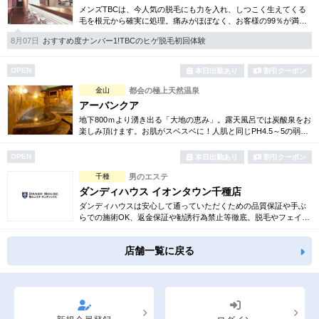
メンズTBCは、今人気の脱毛にも力を入れ、しつこく生えてくる
毛を根元から確実に処理。痛みがほぼなく、お客様の99％が満足
されています。脱毛他、フェイシャルケアや引き締め等お得な体
8月07日
おすすめ度ナンバー1!TBCのヒゲ脱毛初回体験
験コースも各種ご用意。
OPEN
本日出勤あり
割引クーポン
金山
都会の極上天然温泉
アーバンクア
地下800ｍより湧き出る「大地の恵み」。露天風呂では炭酸泉をお
楽しみ頂けます。お肌がスベスベに！人肌と同じPH4.5～5の弱酸
性のお湯は肌に優しい贅沢な化粧水のよう。美肌効果を最大限に
発揮致します。
OPEN
本日出勤あり
割引クーポン
千種
男のエステ
ダンディハウス イオンタウン千種店
ダンディハウスは安心して通っていただくための品質保証や手ぶ
らでの施術OK、返金保証や勧誘行為禁止等徹底。脱毛やフェイシ
ャル、引き締め、コリ解消等豊富でお得な体験コースも多数ご用
意しております。
店舗一覧に戻る