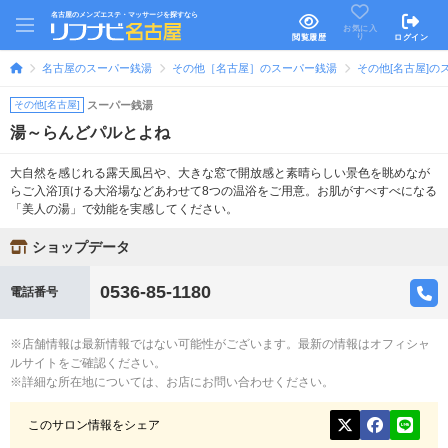
名古屋のメンズエステ・マッサージを探すなら
お気に入
り
閲覧履歴
ログイン
名古屋のスーパー銭湯
その他［名古屋］のスーパー銭湯
その他[名古屋]の
その他[名古屋]
スーパー銭湯
湯～らんどパルとよね
大自然を感じれる露天風呂や、大きな窓で開放感と素晴らしい景色を眺めなが
らご入浴頂ける大浴場などあわせて8つの温浴をご用意。お肌がすべすべになる
「美人の湯」で効能を実感してください。
ショップデータ
0536-85-1180
電話番号
※店舗情報は最新情報ではない可能性がございます。最新の情報はオフィシャ
ルサイトをご確認ください。
※詳細な所在地については、お店にお問い合わせください。
このサロン情報をシェア