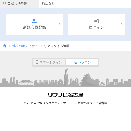
完全個室
半個室あり
こだわり条件
指定なし
ペアルームあり
シャワー室完備
フットバスあり
岩盤浴あり
新規会員登録
ログイン
専用駐車場あり
有資格者在籍
浜松のボディケア
リアルタイム速報
日本人スタッフのみ
女性スタッフのみ
スタッフ指名可
Ｗセラピスト
スマートフォン
パソコン
駅から徒歩5分以内
こだわり条件を変更
閉じる
© 2011-2026 メンズエステ・マッサージ検索のリフナビ名古屋