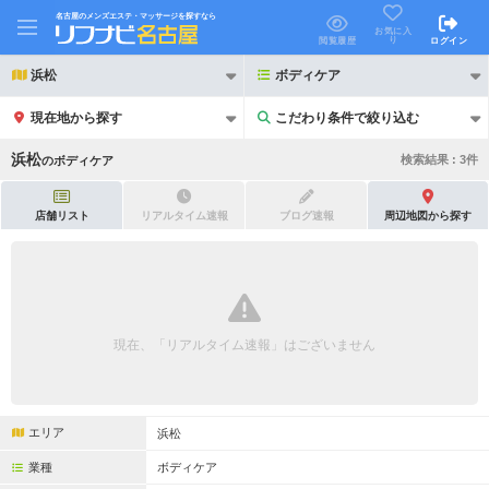
名古屋のメンズエステ・マッサージを探すなら
お気に入
り
閲覧履歴
ログイン
浜松
ボディケア
現在地から探す
こだわり条件で絞り込む
こだわり条件で絞り込む
浜松
検索結果 :
3
件
の
ボディケア
店舗リスト
リアルタイム速報
ブログ速報
周辺地図から探す
21時以降も受付
24時以降も受付
初回割引あり
リピーター割引あり
現在、「リアルタイム速報」はございません
団体割引
ポイントカード有
キャッシュレス決済OK
領収証発行可
エリア
浜松
2名様歓迎
団体様歓迎
業種
ボディケア