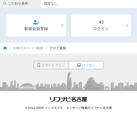
完全個室
半個室あり
こだわり条件
指定なし
ペアルームあり
シャワー室完備
フットバスあり
岩盤浴あり
新規会員登録
ログイン
専用駐車場あり
有資格者在籍
小牧のスーパー銭湯
ブログ速報
日本人スタッフのみ
女性スタッフのみ
スタッフ指名可
Ｗセラピスト
スマートフォン
パソコン
駅から徒歩5分以内
こだわり条件を変更
閉じる
© 2011-2026 メンズエステ・マッサージ検索のリフナビ名古屋