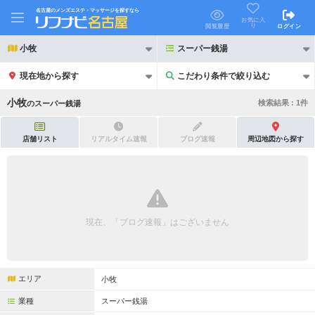
名古屋のメンズエステ・マッサージを探すなら
お気に入
り
閲覧履歴
ログイン
小牧
スーパー銭湯
現在地から探す
こだわり条件で絞り込む
こだわり条件で絞り込む
小牧
検索結果 :
1
件
の
スーパー銭湯
店舗リスト
リアルタイム速報
ブログ速報
周辺地図から探す
21時以降も受付
24時以降も受付
初回割引あり
リピーター割引あり
現在、「ブログ速報」はございません
団体割引
ポイントカード有
キャッシュレス決済OK
領収証発行可
エリア
小牧
2名様歓迎
団体様歓迎
業種
スーパー銭湯