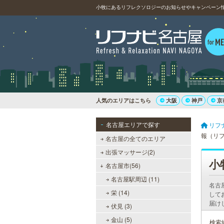
小牧にあるリフレクソロジーのお知らせやキャンペーン
人気のエリアはこちら
大阪
神戸
京
名古屋エリアで探す
リフ
報（リ
名古屋の全てのエリア
出張マッサージ(2)
小
名古屋市(56)
名古屋駅周辺 (11)
名古
栄 (14)
して
届け
伏見 (3)
金山 (5)
検索