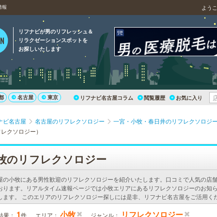
情報
よう
リフナビが男のリフレッシュ＆
リラクゼーションスポットを
お探しいたします
都
名古屋
東京
リフナビ名古屋コラム
閲覧履歴
お気に入り
ナビ名古屋
名古屋のリフレクソロジー
一宮・小牧・春日井のリフレクソロジ
フレクソロジー）
牧のリフレクソロジー
屋の小牧にある男性歓迎のリフレクソロジーを紹介いたします。口コミで人気の店
おります。リアルタイム速報ページでは小牧エリアにあるリフレクソロジーのお知
します。 このエリアのリフレクソロジー探しには是非、リフナビ名古屋をご活用く
1
小牧
リフレクソロジー
結果：
件
エリア：
ジャンル：