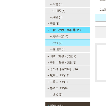
千種 (4)
こだ
中川区 (5)
緑区 (3)
豊田(8)
一宮・小牧・春日井(11)
尾張一宮 (6)
小牧 (2)
春日井 (3)
岡崎・刈谷・安城(9)
豊川・豊橋・蒲郡(6)
その他［名古屋］(36)
岐阜エリア(13)
三重エリア(1)
静岡エリア(6)
浜松 (6)
業種で探す