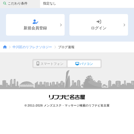
完全個室
半個室あり
こだわり条件
指定なし
ペアルームあり
シャワー室完備
フットバスあり
岩盤浴あり
新規会員登録
ログイン
専用駐車場あり
有資格者在籍
中川区のリフレクソロジー
ブログ速報
日本人スタッフのみ
女性スタッフのみ
スタッフ指名可
Ｗセラピスト
スマートフォン
パソコン
駅から徒歩5分以内
こだわり条件を変更
閉じる
© 2011-2026 メンズエステ・マッサージ検索のリフナビ名古屋