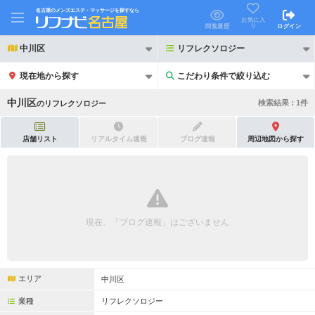
名古屋のメンズエステ・マッサージを探すなら
お気に入
り
閲覧履歴
ログイン
中川区
リフレクソロジー
現在地から探す
こだわり条件で絞り込む
こだわり条件で絞り込む
中川区
検索結果 :
1
件
の
リフレクソロジー
店舗リスト
リアルタイム速報
ブログ速報
周辺地図から探す
21時以降も受付
24時以降も受付
初回割引あり
リピーター割引あり
現在、「ブログ速報」はございません
団体割引
ポイントカード有
キャッシュレス決済OK
領収証発行可
エリア
中川区
2名様歓迎
団体様歓迎
業種
リフレクソロジー