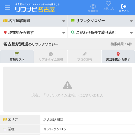
名古屋のメンズエステ・マッサージを探すなら
お気に入
り
閲覧履歴
ログイン
名古屋駅周辺
リフレクソロジー
現在地から探す
こだわり条件で絞り込む
こだわり条件で絞り込む
名古屋駅周辺
検索結果 :
4
件
の
リフレクソロジー
店舗リスト
リアルタイム速報
ブログ速報
周辺地図から探す
21時以降も受付
24時以降も受付
初回割引あり
リピーター割引あり
現在、「リアルタイム速報」はございません
団体割引
ポイントカード有
キャッシュレス決済OK
領収証発行可
エリア
名古屋駅周辺
2名様歓迎
団体様歓迎
業種
リフレクソロジー