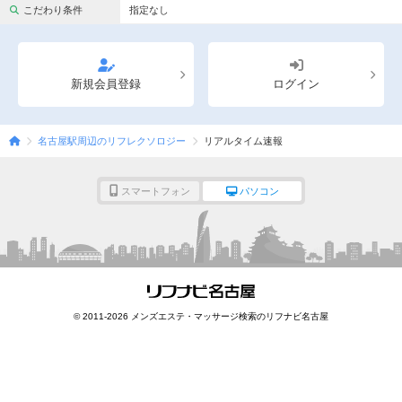
完全個室
半個室あり
こだわり条件
指定なし
ペアルームあり
シャワー室完備
フットバスあり
岩盤浴あり
新規会員登録
ログイン
専用駐車場あり
有資格者在籍
名古屋駅周辺のリフレクソロジー
リアルタイム速報
日本人スタッフのみ
女性スタッフのみ
スタッフ指名可
Ｗセラピスト
スマートフォン
パソコン
駅から徒歩5分以内
こだわり条件を変更
閉じる
© 2011-2026 メンズエステ・マッサージ検索のリフナビ名古屋