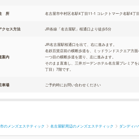
住 所
名古屋市中村区名駅4丁目11-1 コレクトマーク名駅4丁目
アクセス方法
JR各線「名古屋駅」桜通口より徒歩5分
JR名古屋駅桜通口を出て、右に進みます。
名鉄百貨店前の横断歩道を、ミッドランドスクエア方面
道案内
一つ目の横断歩道を渡り、左に進みます。
そのまま直進し、三井ガーデンホテル名古屋プレミアを
丁目）7階です。
駐車場
ご予約時にお問い合わせください
市のメンズエステティック
名古屋駅周辺のメンズエステティック
ダンディハ