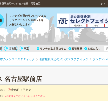
古屋駅前店のアクセス情報（周辺地図）
よう
リフナビが男のリフレッシュ＆
リラクゼーションスポットを
お探しいたします
都
名古屋
東京
リフナビ名古屋コラム
閲覧履歴
お気に入り
市のメンズエステティック
名古屋駅周辺のメンズエステティック
ダンディハ
 名古屋駅前店
:00
定休日：不定休
制）
※お間違えのないようおかけください