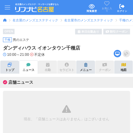
名古屋のメンズエステ・マッサージを探すなら
お気に入
り
閲覧履歴
ログイン
名古屋のメンズエステティック
名古屋市のメンズエステティック
千種のメ
OPEN
本日出勤あり
割引クーポン
千種
男のエステ
ダンディハウス イオンタウン千種店
10:00～21:00
不定休
トップ
ニュース
出勤
セラピスト
メニュー
クーポン
地図
店舗ニュース
現在、「店舗ニュースはありません」はございません