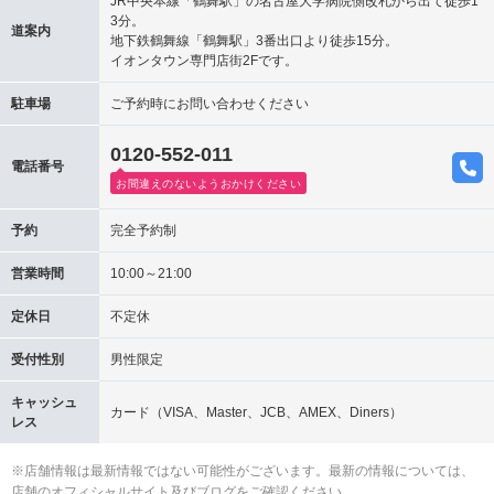
JR中央本線「鶴舞駅」の名古屋大学病院側改札から出て徒歩1
3分。
道案内
地下鉄鶴舞線「鶴舞駅」3番出口より徒歩15分。
イオンタウン専門店街2Fです。
駐車場
ご予約時にお問い合わせください
0120-552-011
電話番号
お間違えのないようおかけください
予約
完全予約制
営業時間
10:00～21:00
定休日
不定休
受付性別
男性限定
キャッシュ
カード（VISA、Master、JCB、AMEX、Diners）
レス
※店舗情報は最新情報ではない可能性がございます。最新の情報については、
店舗のオフィシャルサイト及びブログをご確認ください