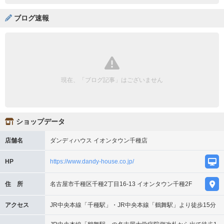
ブログ速報
現在、「ブログ記事」はございません
ショップデータ
店舗名
ダンディハウス イオンタウン千種店
HP
https://www.dandy-house.co.jp/
住 所
名古屋市千種区千種2丁目16-13 イオンタウン千種2F
アクセス
JR中央本線「千種駅」・JR中央本線「鶴舞駅」より徒歩15分