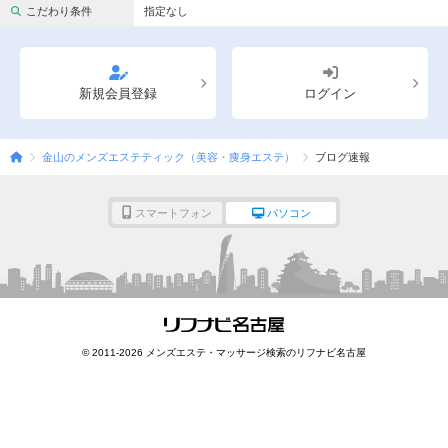
完全個室
半個室あり
こだわり条件
指定なし
ペアルームあり
シャワー室完備
フットバスあり
岩盤浴あり
新規会員登録
ログイン
専用駐車場あり
有資格者在籍
金山のメンズエステティック（美容・痩身エステ）
ブログ速報
日本人スタッフのみ
女性スタッフのみ
スタッフ指名可
Ｗセラピスト
スマートフォン
パソコン
駅から徒歩5分以内
こだわり条件を変更
閉じる
© 2011-2026 メンズエステ・マッサージ検索のリフナビ名古屋