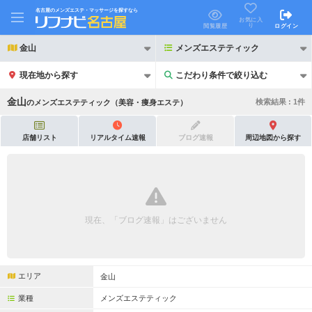
名古屋のメンズエステ・マッサージを探すなら
お気に入
り
閲覧履歴
ログイン
金山
メンズエステティック
現在地から探す
こだわり条件で絞り込む
こだわり条件で絞り込む
金山
検索結果 :
1
件
の
メンズエステティック（美容・痩身エステ）
店舗リスト
リアルタイム速報
ブログ速報
周辺地図から探す
21時以降も受付
24時以降も受付
初回割引あり
リピーター割引あり
現在、「ブログ速報」はございません
団体割引
ポイントカード有
キャッシュレス決済OK
領収証発行可
エリア
金山
2名様歓迎
団体様歓迎
業種
メンズエステティック