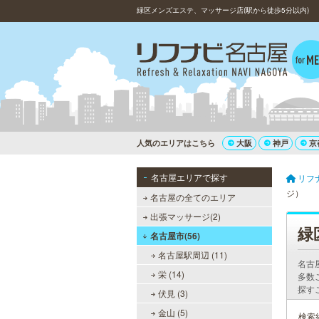
緑区メンズエステ、マッサージ店(駅から徒歩5分以内)
人気のエリアはこちら
大阪
神戸
京
名古屋エリアで探す
リフ
ジ）
名古屋の全てのエリア
出張マッサージ(2)
緑
名古屋市(56)
名古屋駅周辺 (11)
名古
栄 (14)
多数
探す
伏見 (3)
金山 (5)
検索