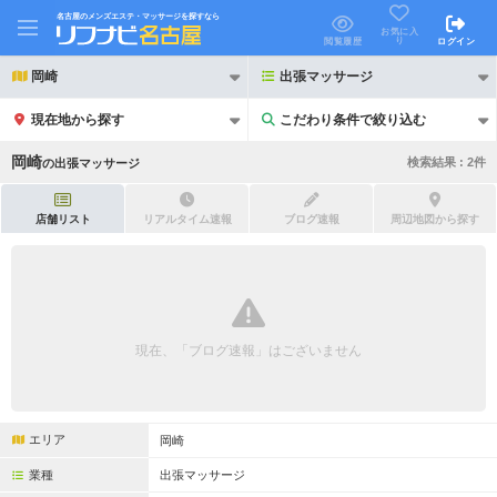
名古屋のメンズエステ・マッサージを探すなら
お気に入
り
閲覧履歴
ログイン
岡崎
出張マッサージ
現在地から探す
こだわり条件で絞り込む
こだわり条件で絞り込む
岡崎
検索結果 :
2
件
の
出張マッサージ
店舗リスト
リアルタイム速報
ブログ速報
周辺地図から探す
21時以降も受付
24時以降も受付
初回割引あり
リピーター割引あり
現在、「ブログ速報」はございません
団体割引
ポイントカード有
キャッシュレス決済OK
領収証発行可
エリア
岡崎
2名様歓迎
団体様歓迎
業種
出張マッサージ