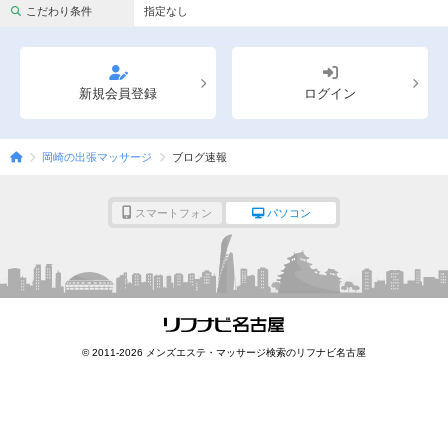
完全個室
半個室あり
こだわり条件
指定なし
ペアルームあり
シャワー室完備
フットバスあり
岩盤浴あり
新規会員登録
ログイン
専用駐車場あり
有資格者在籍
岡崎の出張マッサージ
ブログ速報
日本人スタッフのみ
女性スタッフのみ
スタッフ指名可
Ｗセラピスト
スマートフォン
パソコン
駅から徒歩5分以内
こだわり条件を変更
閉じる
© 2011-2026 メンズエステ・マッサージ検索のリフナビ名古屋