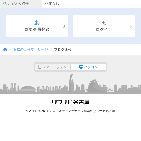
完全個室
半個室あり
こだわり条件
指定なし
ペアルームあり
シャワー室完備
フットバスあり
岩盤浴あり
新規会員登録
ログイン
専用駐車場あり
有資格者在籍
浜松の出張マッサージ
ブログ速報
日本人スタッフのみ
女性スタッフのみ
スタッフ指名可
Ｗセラピスト
スマートフォン
パソコン
駅から徒歩5分以内
こだわり条件を変更
閉じる
© 2011-2026 メンズエステ・マッサージ検索のリフナビ名古屋