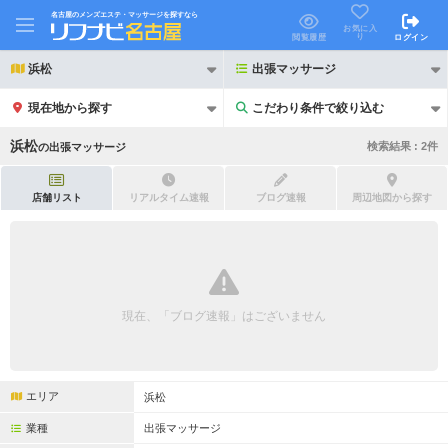
名古屋のメンズエステ・マッサージを探すなら
お気に入
り
閲覧履歴
ログイン
浜松
出張マッサージ
現在地から探す
こだわり条件で絞り込む
こだわり条件で絞り込む
浜松
検索結果 :
2
件
の
出張マッサージ
店舗リスト
リアルタイム速報
ブログ速報
周辺地図から探す
21時以降も受付
24時以降も受付
初回割引あり
リピーター割引あり
現在、「ブログ速報」はございません
団体割引
ポイントカード有
キャッシュレス決済OK
領収証発行可
エリア
浜松
2名様歓迎
団体様歓迎
業種
出張マッサージ