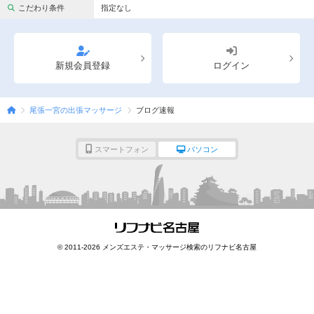
完全個室
半個室あり
こだわり条件
指定なし
ペアルームあり
シャワー室完備
フットバスあり
岩盤浴あり
新規会員登録
ログイン
専用駐車場あり
有資格者在籍
尾張一宮の出張マッサージ
ブログ速報
日本人スタッフのみ
女性スタッフのみ
スタッフ指名可
Ｗセラピスト
スマートフォン
パソコン
駅から徒歩5分以内
こだわり条件を変更
閉じる
© 2011-2026 メンズエステ・マッサージ検索のリフナビ名古屋