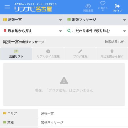
名古屋のメンズエステ・マッサージを探すなら
お気に入
り
閲覧履歴
ログイン
尾張一宮
出張マッサージ
現在地から探す
こだわり条件で絞り込む
こだわり条件で絞り込む
尾張一宮
検索結果 :
2
件
の
出張マッサージ
店舗リスト
リアルタイム速報
ブログ速報
周辺地図から探す
21時以降も受付
24時以降も受付
初回割引あり
リピーター割引あり
現在、「ブログ速報」はございません
団体割引
ポイントカード有
キャッシュレス決済OK
領収証発行可
エリア
尾張一宮
2名様歓迎
団体様歓迎
業種
出張マッサージ