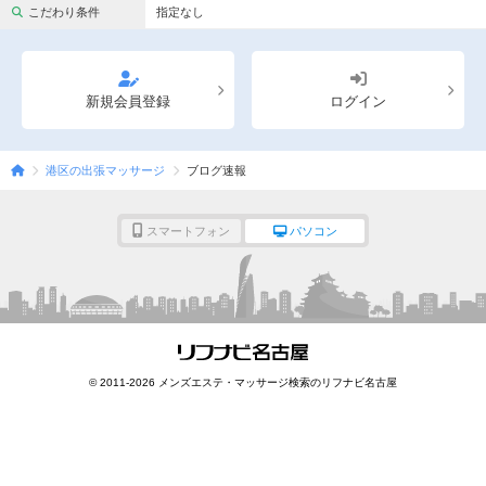
完全個室
半個室あり
こだわり条件
指定なし
ペアルームあり
シャワー室完備
フットバスあり
岩盤浴あり
新規会員登録
ログイン
専用駐車場あり
有資格者在籍
港区の出張マッサージ
ブログ速報
日本人スタッフのみ
女性スタッフのみ
スタッフ指名可
Ｗセラピスト
スマートフォン
パソコン
駅から徒歩5分以内
こだわり条件を変更
閉じる
© 2011-2026 メンズエステ・マッサージ検索のリフナビ名古屋