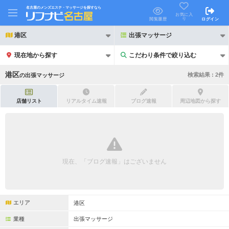
名古屋のメンズエステ・マッサージを探すなら
お気に入
り
閲覧履歴
ログイン
港区
出張マッサージ
現在地から探す
こだわり条件で絞り込む
こだわり条件で絞り込む
港区
検索結果 :
2
件
の
出張マッサージ
店舗リスト
リアルタイム速報
ブログ速報
周辺地図から探す
21時以降も受付
24時以降も受付
初回割引あり
リピーター割引あり
現在、「ブログ速報」はございません
団体割引
ポイントカード有
キャッシュレス決済OK
領収証発行可
エリア
港区
2名様歓迎
団体様歓迎
業種
出張マッサージ