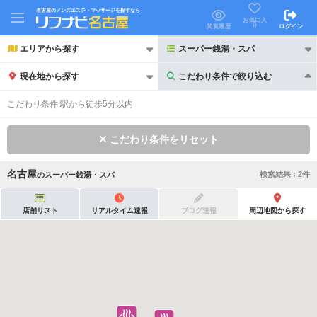
名古屋のメンズエステ・マッサージを探すなら
お気に入
り
閲覧履歴
ログイン
エリアから探す
スーパー銭湯・スパ
現在地から探す
こだわり条件で絞り込む
こだわり条件で絞り込む
こだわり条件:
駅から徒歩5分以内
こだわり条件をリセット
名古屋
検索結果 :
2
件
の
スーパー銭湯・スパ
21時以降も受付
24時以降も受付
初回割引あり
リピーター割引あり
店舗リスト
リアルタイム速報
ブログ速報
周辺地図から探す
団体割引
ポイントカード有
キャッシュレス決済OK
領収証発行可
2名様歓迎
団体様歓迎