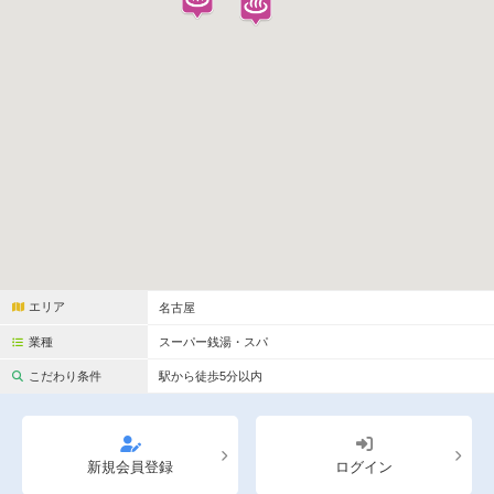
完全個室
半個室あり
ペアルームあり
シャワー室完備
フットバスあり
岩盤浴あり
専用駐車場あり
有資格者在籍
日本人スタッフのみ
女性スタッフのみ
スタッフ指名可
Ｗセラピスト
駅から徒歩5分以内
エリア
名古屋
こだわり条件を変更
業種
スーパー銭湯・スパ
こだわり条件
駅から徒歩5分以内
閉じる
新規会員登録
ログイン