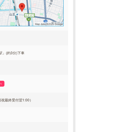
」(約3分)下車
い
/土日祝最終受付翌1:00）