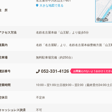
名古屋市中川区山王1-601
大きな地図で見る
住 所
アクセス方法
名鉄名古屋本線「山王駅」より徒歩5分
道案内
名鉄「名古屋駅」より、名鉄名古屋本線豊橋方面「山王駅
駐車場
無料駐車場完備（約250台）
052-331-4126
電話番号
お間違えのないようおかけくださ
営業時間
10:00～翌1:00/土日祝9:00～翌2:00（最終受付24:00
定休日
不定休
キャッシュレス決済
不可