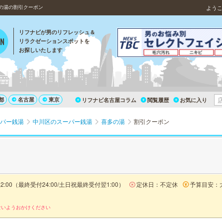
の湯の割引クーポン
よう
リフナビが男のリフレッシュ＆
リラクゼーションスポットを
お探しいたします
都
名古屋
東京
リフナビ名古屋コラム
閲覧履歴
お気に入り
パー銭湯
中川区のスーパー銭湯
喜多の湯
割引クーポン
翌2:00（最終受付24:00/土日祝最終受付翌1:00）
定休日：不定休
予算目安：
ないようおかけください