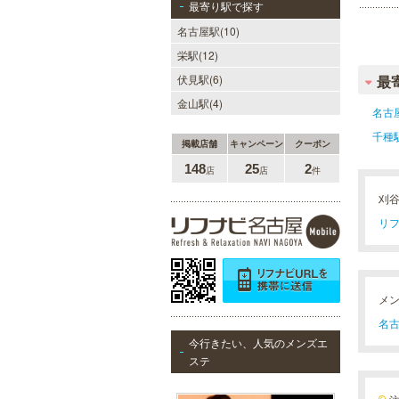
最寄り駅で探す
名古屋駅(10)
栄駅(12)
伏見駅(6)
最
金山駅(4)
名古
千種
掲載店舗
キャンペーン
クーポン
148
25
2
店
店
件
刈
リフ
メ
名古
今行きたい、人気のメンズエ
ステ