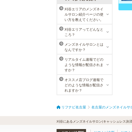
刈谷エリアのメンズネイ
Q
ルサロン紹介ページの使
ラ・パルレ 名古屋本店
い方を教えてください。
ラ・パルレでは、内側からも外側か
刈谷エリアってどんなと
Q
らも健康的に美しく男性をサポー
ころ？
ト。脱メタボリックやダイエット、
マッチョコースやにきび内外コー
メンズネイルサロンとは
Q
ス、アロマトリートメント等多彩な
なんですか？
メニューをご用意。お得な体験コー
スも多数！
リアルタイム速報でどの
Q
ような情報が配信されま
すか？
オススメ店ブログ速報で
Q
どのような情報が配信さ
れますか？
リフナビ名古屋
名古屋のメンズネイルサ
刈谷にあるメンズネイルサロン(キャッシュレス決済