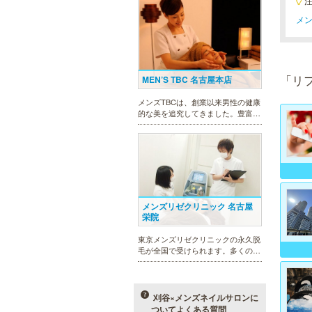
メン
「リ
MEN’S TBC 名古屋本店
メンズTBCは、創業以来男性の健康
的な美を追究してきました。豊富な
脱毛メニューを始め、フェイシャル
ケア、下腹引き締め等、各種お得な
体験コースを取り揃えています。選
べる種類の多さで初めての方も安心
です。
メンズリゼクリニック 名古屋
栄院
東京メンズリゼクリニックの永久脱
毛が全国で受けられます。多くの男
性患者様にご支持頂き、新宿1院か
ら始まったメンズリゼクリニック
が、現在では提携院含め全国10院を
展開するクリニックになりました。
刈谷×メンズネイルサロンに
ついてよくある質問