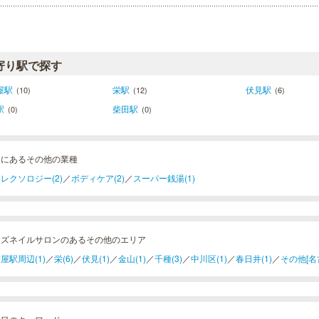
寄り駅で探す
屋駅
栄駅
伏見駅
(10)
(12)
(6)
駅
柴田駅
(0)
(0)
谷にあるその他の業種
レクソロジー(2)
／
ボディケア(2)
／
スーパー銭湯(1)
ンズネイルサロンのあるその他のエリア
屋駅周辺(1)
／
栄(6)
／
伏見(1)
／
金山(1)
／
千種(3)
／
中川区(1)
／
春日井(1)
／
その他[名古