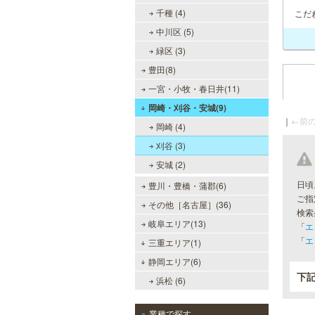
千種 (4)
こだ
中川区 (5)
緑区 (3)
豊田(8)
一宮・小牧・春日井(11)
岡崎・刈谷・安城(9)
｜
←前の
岡崎 (4)
刈谷 (3)
安城 (2)
日頃
豊川・豊橋・蒲郡(6)
ご指
その他［名古屋］(36)
検索
岐阜エリア(13)
「
エ
「
エ
三重エリア(1)
静岡エリア(6)
下
浜松 (6)
業種で探す