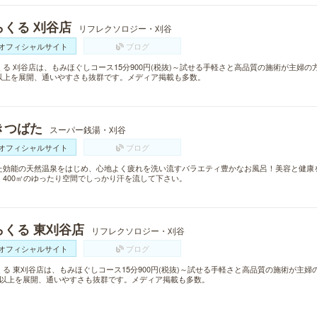
らくる 刈谷店
リフレクソロジー・刈谷
オフィシャルサイト
ブログ
くる 刈谷店は、もみほぐしコース15分900円(税抜)～試せる手軽さと高品質の施術が主婦の
以上を展開、通いやすさも抜群です。メディア掲載も多数。
きつばた
スーパー銭湯・刈谷
オフィシャルサイト
ブログ
た効能の天然温泉をはじめ、心地よく疲れを洗い流すバラエティ豊かなお風呂！美容と健康
」400㎡のゆったり空間でしっかり汗を流して下さい。
らくる 東刈谷店
リフレクソロジー・刈谷
オフィシャルサイト
ブログ
くる 東刈谷店は、もみほぐしコース15分900円(税抜)～試せる手軽さと高品質の施術が主
舗以上を展開、通いやすさも抜群です。メディア掲載も多数。