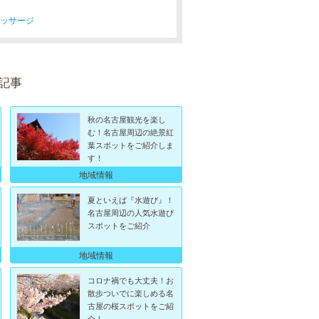
マッサージ
記事
秋の名古屋観光を楽し
む！名古屋周辺の絶景紅
葉スポットをご紹介しま
す！
地域情報
夏といえば『水遊び』！
名古屋周辺の人気水遊び
スポットをご紹介
地域情報
コロナ禍でも大丈夫！お
散歩ついでに楽しめる名
古屋の桜スポットをご紹
介！