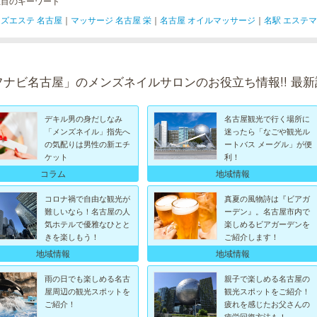
注目のキーワード
ズエステ 名古屋
｜
マッサージ 名古屋 栄
｜
名古屋 オイルマッサージ
｜
名駅 エステ
フナビ名古屋」のメンズネイルサロンのお役立ち情報!! 最新
デキル男の身だしなみ
名古屋観光で行く場所に
「メンズネイル」指先へ
迷ったら「なごや観光ル
の気配りは男性の新エチ
ートバス メーグル」が便
ケット
利！
地域情報
コラム
コロナ禍で自由な観光が
真夏の風物詩は『ビアガ
難しいなら！名古屋の人
ーデン』。名古屋市内で
気ホテルで優雅なひとと
楽しめるビアガーデンを
きを楽しもう！
ご紹介します！
地域情報
地域情報
雨の日でも楽しめる名古
親子で楽しめる名古屋の
屋周辺の観光スポットを
観光スポットをご紹介！
ご紹介！
疲れを感じたお父さんの
疲労回復方法も！