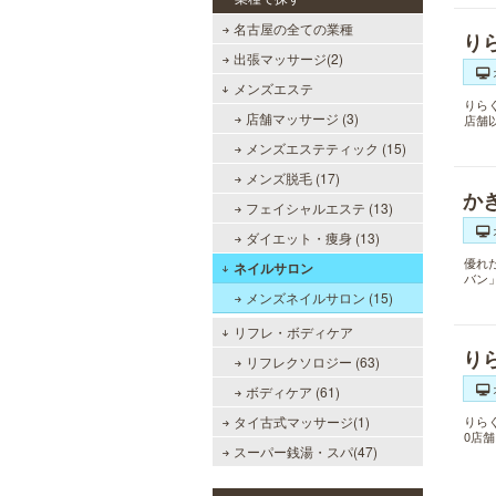
名古屋の全ての業種
り
出張マッサージ(2)
メンズエステ
りら
店舗マッサージ (3)
店舗
メンズエステティック (15)
メンズ脱毛 (17)
か
フェイシャルエステ (13)
ダイエット・痩身 (13)
優れ
ネイルサロン
バン
メンズネイルサロン (15)
リフレ・ボディケア
り
リフレクソロジー (63)
ボディケア (61)
タイ古式マッサージ(1)
りら
0店
スーパー銭湯・スパ(47)