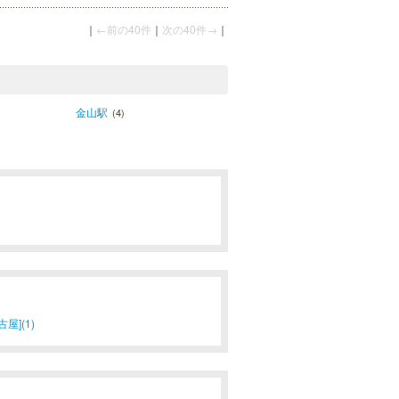
｜
←前の40件
｜
次の40件→
｜
金山駅
(4)
屋](1)