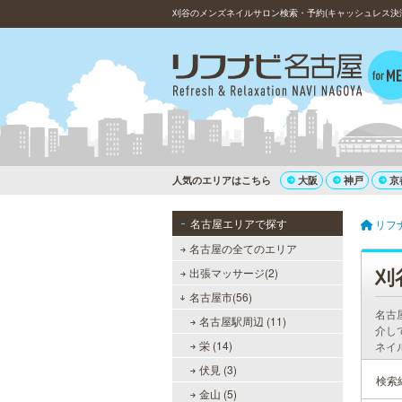
刈谷のメンズネイルサロン検索・予約(キャッシュレス決済
人気のエリアはこちら
大阪
神戸
京
名古屋エリアで探す
リフ
名古屋の全てのエリア
刈
出張マッサージ(2)
名古屋市(56)
名古
名古屋駅周辺 (11)
介し
栄 (14)
ネイ
伏見 (3)
検索
金山 (5)