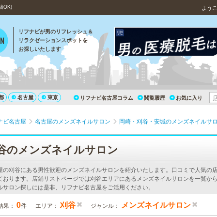
OK)
よう
リフナビが男のリフレッシュ＆
リラクゼーションスポットを
お探しいたします
都
名古屋
東京
リフナビ名古屋コラム
閲覧履歴
お気に入り
ナビ名古屋
名古屋のメンズネイルサロン
岡崎・刈谷・安城のメンズネイルサ
谷のメンズネイルサロン
屋の刈谷にある男性歓迎のメンズネイルサロンを紹介いたします。口コミで人気の
ております。店鋪リストページでは刈谷エリアにあるメンズネイルサロンを一覧から
ルサロン探しには是非、リフナビ名古屋をご活用ください。
0
刈谷
メンズネイルサロン
結果：
件
エリア：
ジャンル：