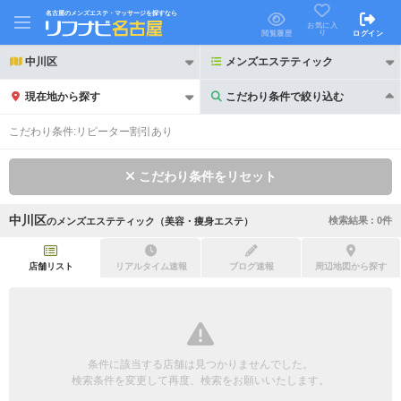
名古屋のメンズエステ・マッサージを探すなら
お気に入
り
閲覧履歴
ログイン
中川区
メンズエステティック
現在地から探す
こだわり条件で絞り込む
こだわり条件で絞り込む
こだわり条件:
リピーター割引あり
こだわり条件をリセット
中川区
検索結果 :
0
件
の
メンズエステティック（美容・痩身エステ）
21時以降も受付
24時以降も受付
初回割引あり
リピーター割引あり
店舗リスト
リアルタイム速報
ブログ速報
周辺地図から探す
団体割引
ポイントカード有
キャッシュレス決済OK
領収証発行可
条件に該当する店舗は見つかりませんでした。
2名様歓迎
団体様歓迎
検索条件を変更して再度、検索をお願いいたします。