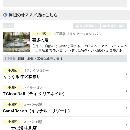
完全個室
半個室あり
ペアルームあり
シャワー室完備
周辺のオススメ店はこちら
フットバスあり
岩盤浴あり
OPEN
本日出勤あり
割引クーポン
中川区
山王温泉 リラクゼーションスパ
専用駐車場あり
有資格者在籍
喜多の湯
心身に、自然のうるおいが染まる。1つ上のリラクゼーションスパ
日本人スタッフのみ
女性スタッフのみ
「山王温泉 喜多の湯」。本館には数多くのお風呂と岩盤浴があ
り、日常を忘れ癒しの空間を楽しんで頂けます。別館は美のフロ
スタッフ指名可
Ｗセラピスト
8月08日
10日・20日・30日は山王の日！
アをご用意しております。
駅から徒歩5分以内
中川区
リフレクソロジー
りらくる 中区松原店
こだわり条件を変更
中川区
ネイルサロン
T.Clear Nail（ティ.クリアネイル）
閉じる
中川区
スーパー銭湯
CanalResort（キャナル・リゾート）
中川区
スーパー銭湯
コロナの湯 中川店