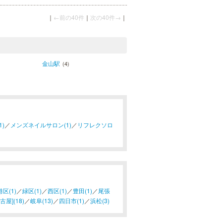
｜
←前の40件
｜
次の40件→
｜
金山駅
(4)
)
／
メンズネイルサロン(1)
／
リフレクソロ
港区(1)
／
緑区(1)
／
西区(1)
／
豊田(1)
／
尾張
屋](18)
／
岐阜(13)
／
四日市(1)
／
浜松(3)