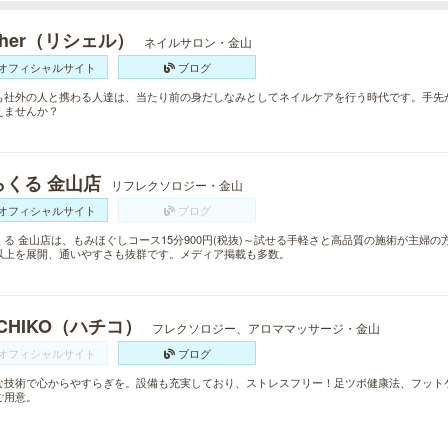
cher（リシェル）
ネイルサロン・金山
オフィシャルサイト
ブログ
も社外の人と携わる人達は、当たり前の身だしなみとしてネイルケアを行う時代です。手先
えませんか？
らくる 金山店
リフレクソロジー・金山
オフィシャルサイト
ブログ
くる 金山店は、もみほぐしコース15分900円(税抜)～試せる手軽さと高品質の施術が主婦の
以上を展開、通いやすさも抜群です。メディア掲載も多数。
CHIKO（ハチコ）
フレクソロジー、アロママッサージ・金山
オフィシャルサイト
ブログ
な技術で心からやすらぎを。設備も充実しており、ストレスフリー！足ツボ健康法、フット
ご用意。