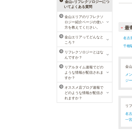
メニューをご用意。お得な体験コー
金山×リフレクソロジーにつ
スも多数！
いてよくある質問
金山エリアのリフレクソ
Q
メンズリゼクリニック 名古屋
ロジー紹介ページの使い
栄院
最
方を教えてください。
東京メンズリゼクリニックの永久脱
金山エリアってどんなと
Q
名古
毛が全国で受けられます。多くの男
ころ？
性患者様にご支持頂き、新宿1院か
千種
ら始まったメンズリゼクリニック
リフレクソロジーとはな
Q
が、現在では提携院含め全国10院を
んですか？
展開するクリニックになりました。
金
リアルタイム速報でどの
Q
ような情報が配信されま
メン
すか？
ジー
オススメ店ブログ速報で
Q
どのような情報が配信さ
れますか？
リ
名古
一宮