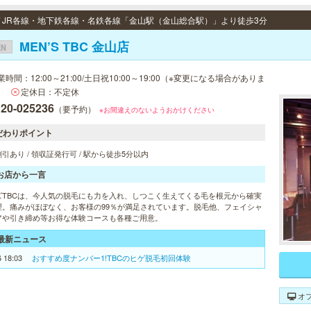
 / JR各線・地下鉄各線・名鉄各線「金山駅（金山総合駅）」より徒歩3分
MEN’S TBC 金山店
EN
業時間：12:00～21:00/土日祝10:00～19:00（※変更になる場合がありま
）
定休日：不定休
120-025236
（要予約）
※お間違えのないようおかけください
だわりポイント
引あり / 領収証発行可 / 駅から徒歩5分以内
お店から一言
ズTBCは、今人気の脱毛にも力を入れ、しつこく生えてくる毛を根元から確実
理。痛みがほぼなく、お客様の99％が満足されています。脱毛他、フェイシャ
アや引き締め等お得な体験コースも各種ご用意。
最新ニュース
6 18:03
おすすめ度ナンバー1!TBCのヒゲ脱毛初回体験
オ