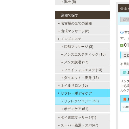
浜松 (6)
金山
業種で探す
OP
名古屋の全ての業種
出張マッサージ(2)
営
す。
メンズエステ
0
店舗マッサージ (3)
メンズエステティック (15)
こ
メンズ脱毛 (17)
初回割
フェイシャルエステ (13)
ダイエット・痩身 (13)
メン
ネイルサロン(15)
に処
ルケ
リフレ・ボディケア
リフレクソロジー (63)
8/0
ボディケア (61)
タイ古式マッサージ(1)
スーパー銭湯・スパ(47)