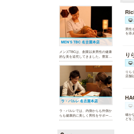
Ri
男性
を添
MEN’S TBC 名古屋本店
メンズTBCは、創業以来男性の健康
り
的な美を追究してきました。豊富な
脱毛メニューを始め、フェイシャル
ケア、下腹引き締め等、各種お得な
体験コースを取り揃えています。選
りら
べる種類の多さで初めての方も安心
店舗
です。
HA
ラ・パルレ 名古屋本店
ラ・パルレでは、内側からも外側か
確か
らも健康的に美しく男性をサポー
どを
ト。脱メタボリックやダイエット、
マッチョコースやにきび内外コー
ス、アロマトリートメント等多彩な