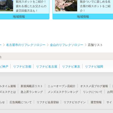
観光スポットをご紹介！
散歩ついでに楽しめる名
疲れを感じたお父さんの
古屋の桜スポットをご紹
疲労回復方法も！
介！
地域情報
地域情報
ー
名古屋市のリフレクソロジー
金山のリフレクソロジー
店舗リスト
約
ビ神戸
リフナビ京都
リフナビ名古屋
リフナビ東京
リフナビ福岡
ルタイム速報
新規掲載店リスト
ニューオープン店紹介
オススメ店ブログ速報
ズエステとは
急上昇ランキング
メンズエステランキング
リンクについて
お問
らせ
広告掲載について
リフナビ会員登録
リフナビログイン
運営情報
サイ