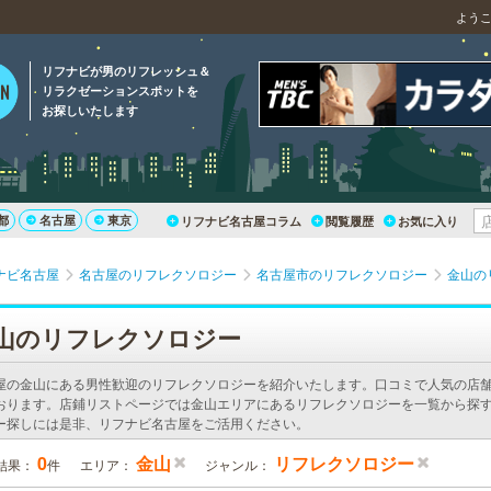
よう
リフナビが男のリフレッシュ＆
リラクゼーションスポットを
お探しいたします
都
名古屋
東京
リフナビ名古屋コラム
閲覧履歴
お気に入り
ナビ名古屋
名古屋のリフレクソロジー
名古屋市のリフレクソロジー
金山の
山のリフレクソロジー
屋の金山にある男性歓迎のリフレクソロジーを紹介いたします。口コミで人気の店
おります。店鋪リストページでは金山エリアにあるリフレクソロジーを一覧から探す
ー探しには是非、リフナビ名古屋をご活用ください。
0
金山
リフレクソロジー
結果：
件
エリア：
ジャンル：