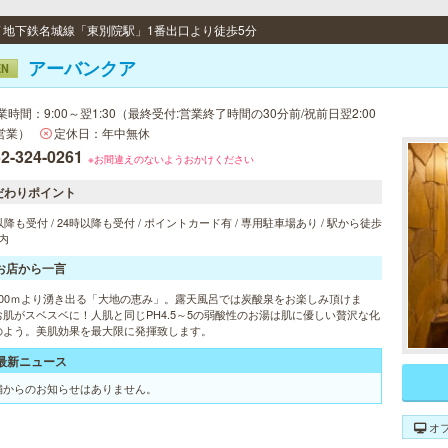
 / 地下鉄名城線「東別院駅」1番出口より徒歩5分
アーバンクア
EN
業時間：9:00～翌1:30（最終受付:営業終了時間の30分前/祝前日翌2:00
営業）
定休日：年中無休
2-324-0261
※お間違えのないようおかけください
だわりポイント
以降も受付 / 24時以降も受付 / ポイントカード有 / 専用駐車場あり / 駅から徒歩
内
お店から一言
800ｍより湧き出る「大地の恵み」。露天風呂では炭酸泉をお楽しみ頂けま
お肌がスベスベに！人肌と同じPH4.5～5の弱酸性のお湯は肌に優しい贅沢な化
のよう。美肌効果を最大限に発揮致します。
最新ニュース
舗からのお知らせはありません。
オ