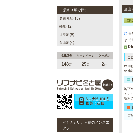
金山
最寄り駅で探す
名古屋駅(10)
OP
栄駅(12)
営
伏見駅(6)
まで
金山駅(4)
05
掲載店舗
キャンペーン
クーポン
こ
148
25
2
店
店
件
21時
5分以
地下
す。
粧水
店
今行きたい、人気のメンズエ
ステ