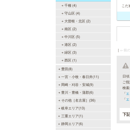
千種 (4)
こだ
守山区 (4)
大曽根・北区 (2)
南区 (2)
中川区 (5)
港区 (2)
｜
←前の
緑区 (3)
西区 (1)
豊田(8)
日頃
一宮・小牧・春日井(11)
ご指
岡崎・刈谷・安城(9)
検索
豊川・豊橋・蒲郡(6)
「
エ
「
エ
その他［名古屋］(36)
岐阜エリア(13)
下
三重エリア(1)
静岡エリア(6)