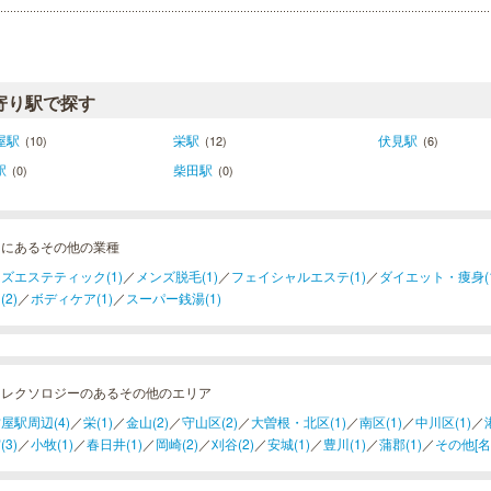
寄り駅で探す
屋駅
栄駅
伏見駅
(10)
(12)
(6)
駅
柴田駅
(0)
(0)
山にあるその他の業種
ズエステティック(1)
／
メンズ脱毛(1)
／
フェイシャルエステ(1)
／
ダイエット・痩身(1
(2)
／
ボディケア(1)
／
スーパー銭湯(1)
フレクソロジーのあるその他のエリア
屋駅周辺(4)
／
栄(1)
／
金山(2)
／
守山区(2)
／
大曽根・北区(1)
／
南区(1)
／
中川区(1)
／
(3)
／
小牧(1)
／
春日井(1)
／
岡崎(2)
／
刈谷(2)
／
安城(1)
／
豊川(1)
／
蒲郡(1)
／
その他[名古