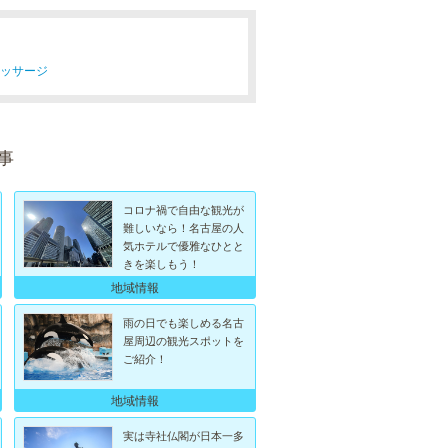
マッサージ
事
コロナ禍で自由な観光が
難しいなら！名古屋の人
気ホテルで優雅なひとと
きを楽しもう！
地域情報
雨の日でも楽しめる名古
屋周辺の観光スポットを
ご紹介！
地域情報
実は寺社仏閣が日本一多