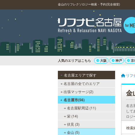
金山のリフレクソロジー検索・予約(完全個室)
人気のエリアはこちら
大阪
神戸
京
名古屋エリアで探す
リフ
名古屋の全てのエリア
金
出張マッサージ(2)
名古屋市(56)
名古
名古屋駅周辺 (11)
して
栄 (14)
ロジ
伏見 (3)
検索
金山 (5)