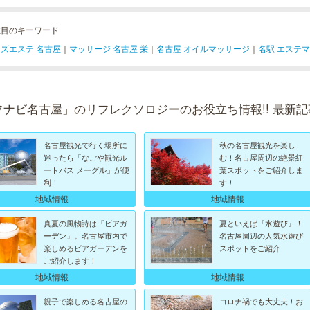
注目のキーワード
ズエステ 名古屋
｜
マッサージ 名古屋 栄
｜
名古屋 オイルマッサージ
｜
名駅 エステ
フナビ名古屋」のリフレクソロジーのお役立ち情報!! 最新記
名古屋観光で行く場所に
秋の名古屋観光を楽し
迷ったら「なごや観光ル
む！名古屋周辺の絶景紅
ートバス メーグル」が便
葉スポットをご紹介しま
利！
す！
地域情報
地域情報
真夏の風物詩は『ビアガ
夏といえば『水遊び』！
ーデン』。名古屋市内で
名古屋周辺の人気水遊び
楽しめるビアガーデンを
スポットをご紹介
ご紹介します！
地域情報
地域情報
親子で楽しめる名古屋の
コロナ禍でも大丈夫！お