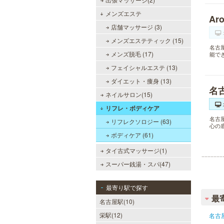
メンズエステ
Ar
店舗マッサージ (3)
メンズエステティック (15)
名古
メンズ脱毛 (17)
能で
フェイシャルエステ (13)
ダイエット・痩身 (13)
名
ネイルサロン(15)
リフレ・ボディケア
名古
リフレクソロジー (63)
心の
ボディケア (61)
タイ古式マッサージ(1)
スーパー銭湯・スパ(47)
最寄り駅で探す
最
名古屋駅(10)
栄駅(12)
名古