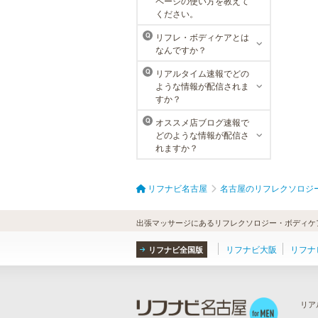
ページの使い方を教えて
メンズTBCは、創業以来男性の健康
ください。
的な美を追究してきました。豊富な
脱毛メニューを始め、フェイシャル
リフレ・ボディケアとは
Q
ケア、下腹引き締め等、各種お得な
なんですか？
体験コースを取り揃えています。選
べる種類の多さで初めての方も安心
リアルタイム速報でどの
Q
です。
ような情報が配信されま
すか？
オススメ店ブログ速報で
Q
どのような情報が配信さ
れますか？
リフナビ名古屋
名古屋のリフレクソロジ
出張マッサージにあるリフレクソロジー・ボディケア
リフナビ大阪
リフナ
リフナビ全国版
リア