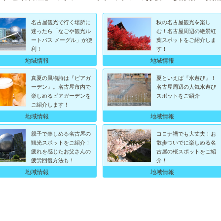
名古屋観光で行く場所に
秋の名古屋観光を楽し
迷ったら「なごや観光ル
む！名古屋周辺の絶景紅
ートバス メーグル」が便
葉スポットをご紹介しま
利！
す！
地域情報
地域情報
真夏の風物詩は『ビアガ
夏といえば『水遊び』！
ーデン』。名古屋市内で
名古屋周辺の人気水遊び
楽しめるビアガーデンを
スポットをご紹介
ご紹介します！
地域情報
地域情報
親子で楽しめる名古屋の
コロナ禍でも大丈夫！お
観光スポットをご紹介！
散歩ついでに楽しめる名
疲れを感じたお父さんの
古屋の桜スポットをご紹
疲労回復方法も！
介！
地域情報
地域情報