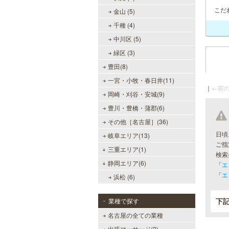
こだ
金山 (5)
千種 (4)
中川区 (5)
緑区 (3)
豊田(8)
一宮・小牧・春日井(11)
｜
←前の
岡崎・刈谷・安城(9)
豊川・豊橋・蒲郡(6)
その他［名古屋］(36)
日頃
岐阜エリア(13)
ご指
三重エリア(1)
検索
静岡エリア(6)
「
エ
「
エ
浜松 (6)
下
業種で探す
名古屋の全ての業種
出張マッサージ(2)