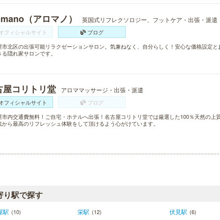
omano（アロマノ）
英国式リフレクソロジー、フットケア・出張・派遣
オフィシャルサイト
ブログ
屋市北区の出張可能リラクゼーションサロン。気兼ねなく、自分らしく！安心な価格設定と
きる隠れ家サロンです。
古屋コリトリ堂
アロママッサージ・出張・派遣
オフィシャルサイト
ブログ
屋市内交通費無料！ご自宅・ホテルへ出張！名古屋コリトリ堂では厳選した100％天然の上
底から最高のリフレッシュ体験をして頂けるよう心がけています。
寄り駅で探す
屋駅
栄駅
伏見駅
(10)
(12)
(6)