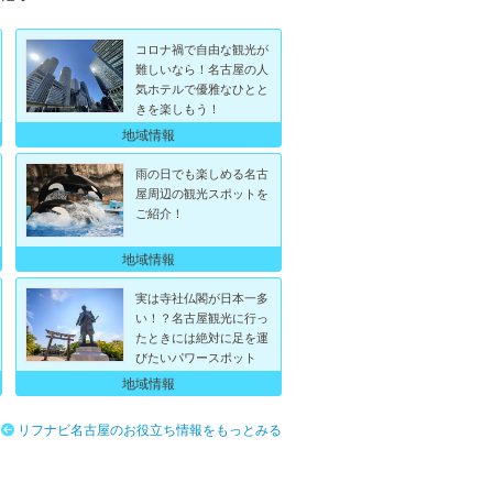
コロナ禍で自由な観光が
難しいなら！名古屋の人
気ホテルで優雅なひとと
きを楽しもう！
地域情報
雨の日でも楽しめる名古
屋周辺の観光スポットを
ご紹介！
地域情報
実は寺社仏閣が日本一多
い！？名古屋観光に行っ
たときには絶対に足を運
びたいパワースポット
地域情報
リフナビ名古屋のお役立ち情報をもっとみる