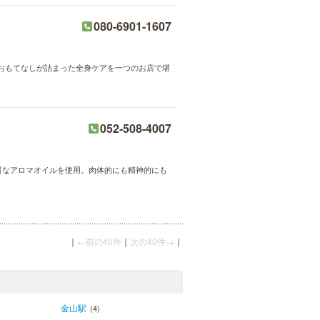
080-6901-1607
おもてなしが詰まった全身ケアを一つのお店で堪
052-508-4007
質なアロマオイルを使用。肉体的にも精神的にも
｜
←前の40件
｜
次の40件→
｜
金山駅
(4)