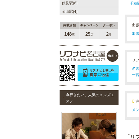
伏見駅(6)
千種
金山駅(4)
出
掲載店舗
キャンペーン
クーポン
出張
148
25
2
店
店
件
リ
名古
一宮
今行きたい、人気のメンズエ
ステ
メン
「リ