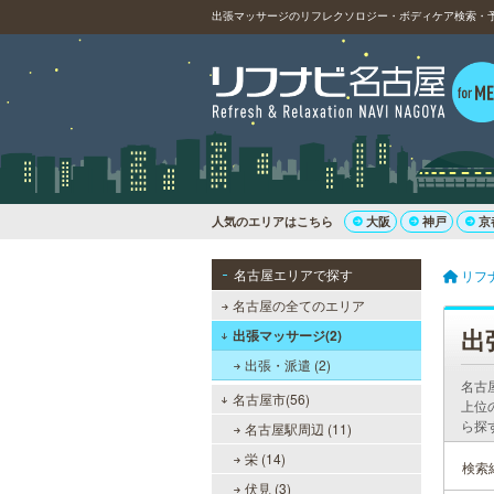
出張マッサージのリフレクソロジー・ボディケア検索・予
人気のエリアはこちら
大阪
神戸
京
名古屋エリアで探す
リフ
名古屋の全てのエリア
出
出張マッサージ(2)
出張・派遣 (2)
名古
名古屋市(56)
上位
ら探
名古屋駅周辺 (11)
栄 (14)
検索
伏見 (3)