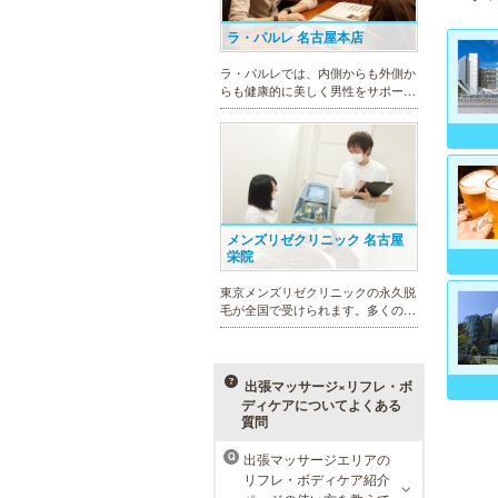
ラ・パルレ 名古屋本店
ラ・パルレでは、内側からも外側か
らも健康的に美しく男性をサポー
ト。脱メタボリックやダイエット、
マッチョコースやにきび内外コー
ス、アロマトリートメント等多彩な
メニューをご用意。お得な体験コー
スも多数！
メンズリゼクリニック 名古屋
栄院
東京メンズリゼクリニックの永久脱
毛が全国で受けられます。多くの男
性患者様にご支持頂き、新宿1院か
ら始まったメンズリゼクリニック
が、現在では提携院含め全国10院を
展開するクリニックになりました。
出張マッサージ×リフレ・ボ
ディケアについてよくある
質問
出張マッサージエリアの
Q
MEN’S TBC 名古屋本店
リフレ・ボディケア紹介