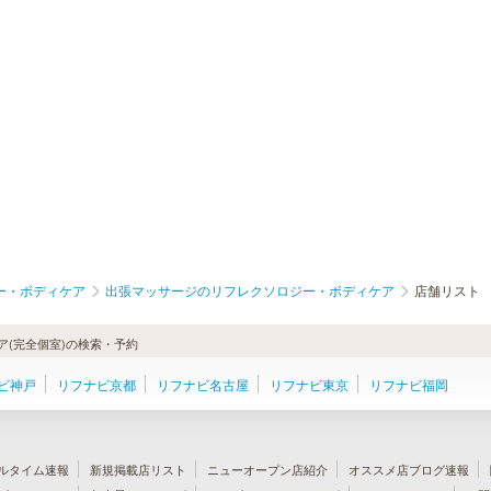
ー・ボディケア
出張マッサージのリフレクソロジー・ボディケア
店舗リスト
(完全個室)の検索・予約
ビ神戸
リフナビ京都
リフナビ名古屋
リフナビ東京
リフナビ福岡
ルタイム速報
新規掲載店リスト
ニューオープン店紹介
オススメ店ブログ速報