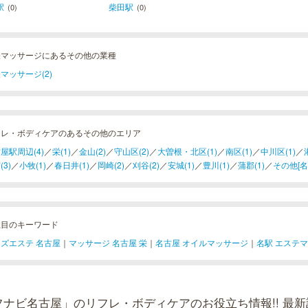
駅
柴田駅
(0)
(0)
張マッサージにあるその他の業種
マッサージ(2)
フレ・ボディケアのあるその他のエリア
屋駅周辺(4)
／
栄(1)
／
金山(2)
／
守山区(2)
／
大曽根・北区(1)
／
南区(1)
／
中川区(1)
／
(3)
／
小牧(1)
／
春日井(1)
／
岡崎(2)
／
刈谷(2)
／
安城(1)
／
豊川(1)
／
蒲郡(1)
／
その他[名古
注目のキーワード
ズエステ 名古屋
｜
マッサージ 名古屋 栄
｜
名古屋 オイルマッサージ
｜
名駅 エステ
フナビ名古屋」のリフレ・ボディケアのお役立ち情報!! 最新