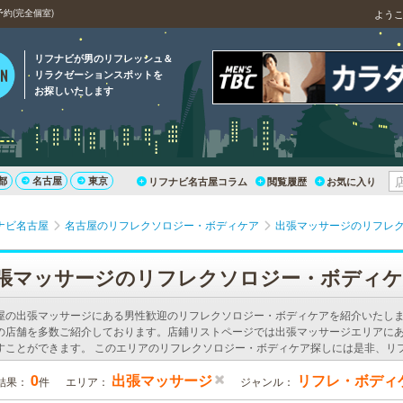
約(完全個室)
よう
リフナビが男のリフレッシュ＆
リラクゼーションスポットを
お探しいたします
都
名古屋
東京
リフナビ名古屋コラム
閲覧履歴
お気に入り
ナビ名古屋
名古屋のリフレクソロジー・ボディケア
出張マッサージのリフレ
張マッサージのリフレクソロジー・ボディ
屋の出張マッサージにある男性歓迎のリフレクソロジー・ボディケアを紹介いたし
の店舗を多数ご紹介しております。店鋪リストページでは出張マッサージエリアに
すことができます。 このエリアのリフレクソロジー・ボディケア探しには是非、リ
0
出張マッサージ
リフレ・ボディ
結果：
件
エリア：
ジャンル：