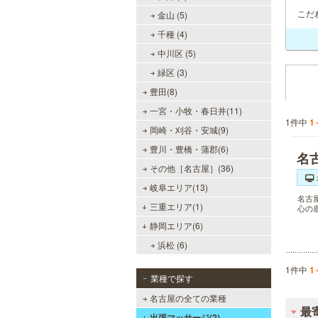
こだ
金山 (5)
千種 (4)
中川区 (5)
緑区 (3)
豊田(8)
一宮・小牧・春日井(11)
1件中
1
岡崎・刈谷・安城(9)
豊川・豊橋・蒲郡(6)
名
その他［名古屋］(36)
岐阜エリア(13)
名古
三重エリア(1)
心の
静岡エリア(6)
浜松 (6)
1件中
1
業種で探す
名古屋の全ての業種
最
出張マッサージ(2)