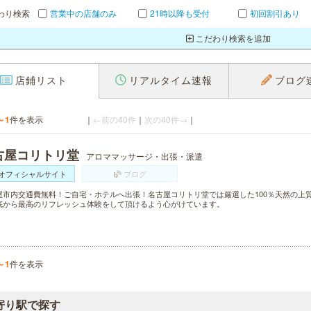
わり検索
営業中の店舗のみ
21時以降も受付
初回割引あり
こだわり検索を追加
店鋪リスト
リアルタイム速報
ブログ
～1
件を表示
｜
←前の40件
｜
次の40件→
｜
古屋コリトリ堂
アロママッサージ・出張・派遣
オフィシャルサイト
ブログ
屋市内交通費無料！ご自宅・ホテルへ出張！名古屋コリトリ堂では厳選した100％天然の上
底から最高のリフレッシュ体験をして頂けるよう心がけています。
～1
件を表示
寄り駅で探す