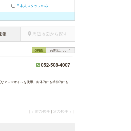
日本人スタッフのみ
速報
周辺地図から探す
OPEN
の表示について
052-508-4007
質なアロマオイルを使用。肉体的にも精神的にも
｜
←前の40件
｜
次の40件→
｜