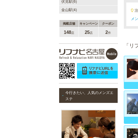
伏見駅(6)
金山駅(4)
メン
掲載店舗
キャンペーン
クーポン
148
25
2
店
店
件
「リ
今行きたい、人気のメンズエ
ステ