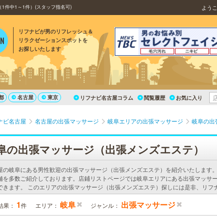
件中1～1件）(スタッフ指名可)
よう
リフナビが男のリフレッシュ＆
リラクゼーションスポットを
お探しいたします
都
名古屋
東京
リフナビ名古屋コラム
閲覧履歴
お気に入り
ナビ名古屋
名古屋の出張マッサージ
岐阜エリアの出張マッサージ
岐阜の出
阜の出張マッサージ（出張メンズエステ）
屋の岐阜にある男性歓迎の出張マッサージ（出張メンズエステ）を紹介いたします
舗を多数ご紹介しております。店鋪リストページでは岐阜エリアにある出張マッサ
できます。 このエリアの出張マッサージ（出張メンズエステ）探しには是非、リフ
1
岐阜
出張マッサージ
結果：
件
エリア：
ジャンル：