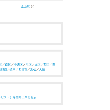
金山駅
(4)
区
／
南区
／
中川区
／
港区
／
緑区
／
西区
／
豊
古屋]
／
岐阜
／
四日市
／
浜松
／
大須
ラピスト）を指名出来るお店