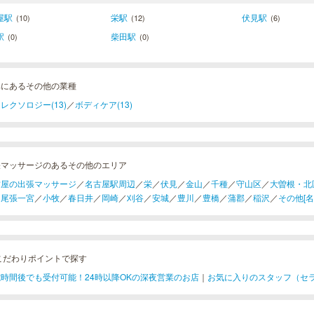
屋駅
栄駅
伏見駅
(10)
(12)
(6)
駅
柴田駅
(0)
(0)
阜にあるその他の業種
レクソロジー(13)
／
ボディケア(13)
張マッサージのあるその他のエリア
古屋の出張マッサージ
／
名古屋駅周辺
／
栄
／
伏見
／
金山
／
千種
／
守山区
／
大曽根・北
／
尾張一宮
／
小牧
／
春日井
／
岡崎
／
刈谷
／
安城
／
豊川
／
豊橋
／
蒲郡
／
稲沢
／
その他[名
こだわりポイントで探す
時間後でも受付可能！24時以降OKの深夜営業のお店
｜
お気に入りのスタッフ（セ