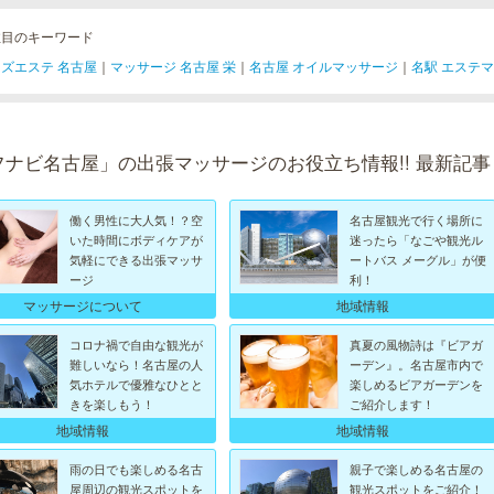
注目のキーワード
ズエステ 名古屋
｜
マッサージ 名古屋 栄
｜
名古屋 オイルマッサージ
｜
名駅 エステ
フナビ名古屋」の出張マッサージのお役立ち情報!! 最新記事
働く男性に大人気！？空
名古屋観光で行く場所に
いた時間にボディケアが
迷ったら「なごや観光ル
気軽にできる出張マッサ
ートバス メーグル」が便
ージ
利！
マッサージについて
地域情報
コロナ禍で自由な観光が
真夏の風物詩は『ビアガ
難しいなら！名古屋の人
ーデン』。名古屋市内で
気ホテルで優雅なひとと
楽しめるビアガーデンを
きを楽しもう！
ご紹介します！
地域情報
地域情報
雨の日でも楽しめる名古
親子で楽しめる名古屋の
屋周辺の観光スポットを
観光スポットをご紹介！