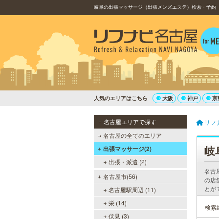
岐阜の出張マッサージ（出張メンズエステ）検索・予約（1
人気のエリアはこちら
大阪
神戸
京
名古屋エリアで探す
リフ
名古屋の全てのエリア
岐
出張マッサージ(2)
出張・派遣 (2)
名古
名古屋市(56)
の店
とが
名古屋駅周辺 (11)
栄 (14)
検索
伏見 (3)