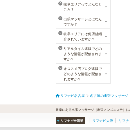
東京メンズリゼクリニックの永久脱
岐阜エリアってどんなと
Q
毛が全国で受けられます。多くの男
ころ？
性患者様にご支持頂き、新宿1院か
ら始まったメンズリゼクリニック
出張マッサージとはなん
Q
が、現在では提携院含め全国10院を
ですか？
展開するクリニックになりました。
岐阜エリアには何店舗紹
Q
介されていますか？
リアルタイム速報でどの
Q
ような情報が配信されま
すか？
オススメ店ブログ速報で
Q
どのような情報が配信さ
れますか？
リフナビ名古屋
名古屋の出張マッサージ
岐阜にある出張マッサージ（出張メンズエステ）(ス
リフナビ大阪
リフナ
リフナビ全国版