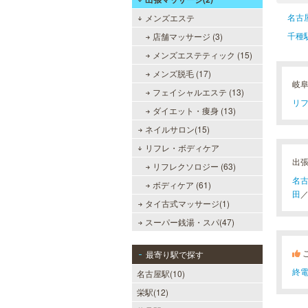
名古
メンズエステ
千種
店舗マッサージ (3)
メンズエステティック (15)
メンズ脱毛 (17)
岐
フェイシャルエステ (13)
リフ
ダイエット・痩身 (13)
ネイルサロン(15)
リフレ・ボディケア
出
リフレクソロジー (63)
名
ボディケア (61)
田
タイ古式マッサージ(1)
スーパー銭湯・スパ(47)
最寄り駅で探す
終電
名古屋駅(10)
栄駅(12)