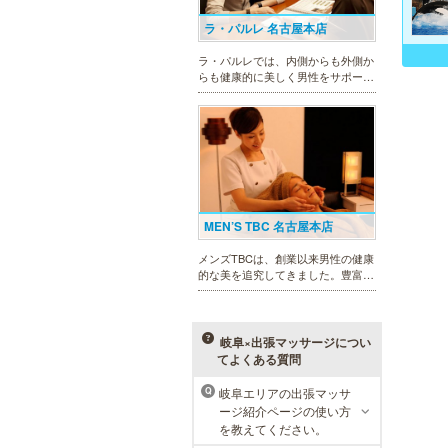
ラ・パルレ 名古屋本店
ラ・パルレでは、内側からも外側か
らも健康的に美しく男性をサポー
ト。脱メタボリックやダイエット、
マッチョコースやにきび内外コー
ス、アロマトリートメント等多彩な
メニューをご用意。お得な体験コー
スも多数！
MEN’S TBC 名古屋本店
メンズTBCは、創業以来男性の健康
的な美を追究してきました。豊富な
脱毛メニューを始め、フェイシャル
ケア、下腹引き締め等、各種お得な
体験コースを取り揃えています。選
べる種類の多さで初めての方も安心
岐阜×出張マッサージについ
です。
てよくある質問
岐阜エリアの出張マッサ
Q
メンズリゼクリニック 名古屋
ージ紹介ページの使い方
栄院
を教えてください。