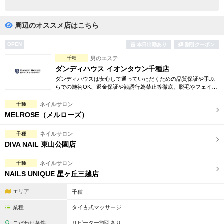
完全個室
半個室あり
ペアルームあり
シャワー室完備
周辺のオススメ店はこちら
フットバスあり
岩盤浴あり
OPEN
本日出勤あり
割引クーポン
千種
男のエステ
専用駐車場あり
有資格者在籍
ダンディハウス イオンタウン千種店
ダンディハウスは安心して通っていただくための品質保証や手ぶ
日本人スタッフのみ
女性スタッフのみ
らでの施術OK、返金保証や勧誘行為禁止等徹底。脱毛やフェイシ
ャル、引き締め、コリ解消等豊富でお得な体験コースも多数ご用
スタッフ指名可
Ｗセラピスト
意しております。
千種
ネイルサロン
MELROSE（メルローズ）
駅から徒歩5分以内
千種
ネイルサロン
DIVA NAIL 東山公園店
こだわり条件を変更
千種
ネイルサロン
閉じる
NAILS UNIQUE 星ヶ丘三越店
エリア
千種
業種
タイ古式マッサージ
こだわり条件
リピーター割引あり