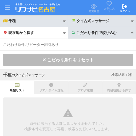
名古屋のメンズエステ・マッサージを探すなら
お気に入
り
閲覧履歴
ログイン
千種
タイ古式マッサージ
現在地から探す
こだわり条件で絞り込む
こだわり条件で絞り込む
こだわり条件:
リピーター割引あり
こだわり条件をリセット
千種
検索結果 :
0
件
の
タイ古式マッサージ
21時以降も受付
24時以降も受付
初回割引あり
リピーター割引あり
店舗リスト
リアルタイム速報
ブログ速報
周辺地図から探す
団体割引
ポイントカード有
キャッシュレス決済OK
領収証発行可
条件に該当する店舗は見つかりませんでした。
2名様歓迎
団体様歓迎
検索条件を変更して再度、検索をお願いいたします。